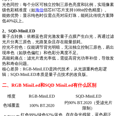
光色同控：每个分区可独立控制三原色亮度和比例，实现像素
级色彩精准度（如
海信
信芯H7芯片支持108bit控色精度）。
能效优势：显示纯色时仅需点亮对应灯珠，能耗比传统方案降
低40%以上。
2、SQD-MiniLED
量子点转换：依赖蓝色背光激发量子点膜产生白光，再通过滤
光片分离三原色，光路复杂且存在能量损耗。
控光不控色：仅能调节背光明暗，无法独立控制三原色，易出
现串色（如肤色偏红）和色彩分离度不足。
高能耗痛点：滤光片透光率低，需提高背光功率补偿，导致发
热和寿命问题。
核心差异：RGB-MiniLED是跨代技术，从光源重构色彩逻
辑；SQD-MiniLED本质是量子点技术的改良版。
二、
RGB MiniLed和SQD MiniLed有什么区别
维度
RGB-MiniLED
SQD-MiniLED
约90% BT.2020（受滤光片
色域覆盖
100% BT.2020
限制）
存在杂光残留，蓝色易泛
红色99%/绿色92%/蓝色