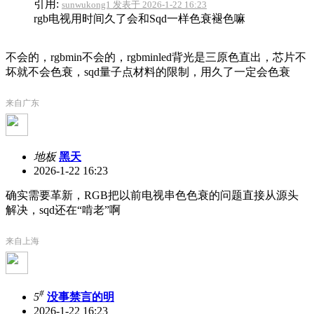
引用:
sunwukong1 发表于 2026-1-22 16:23
rgb电视用时间久了会和Sqd一样色衰褪色嘛
不会的，rgbmin不会的，rgbminled背光是三原色直出，芯片不
坏就不会色衰，sqd量子点材料的限制，用久了一定会色衰
来自广东
地板
黑天
2026-1-22 16:23
确实需要革新，RGB把以前电视串色色衰的问题直接从源头
解决，sqd还在“啃老”啊
来自上海
#
5
没事禁言的明
2026-1-22 16:23