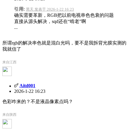
引用:
黑天 发表于 2026-1-22 16:23
确实需要革新，RGB把以前电视串色色衰的问题
直接从源头解决，sqd还在“啃老”啊
...
所谓rgb的解决串色就是混白光吗，要不是我拆背光膜实测的
我就信了
来自江西
#
6
Aitd001
2026-1-22 16:23
色彩咋来的？不是液晶像素点吗？
来自陕西