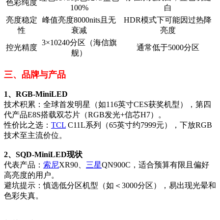
色彩纯度
100%
白
亮度稳定
峰值亮度8000nits且无
HDR模式下可能因过热降
性
衰减
亮度
3×10240分区（海信旗
控光精度
通常低于5000分区
舰）
三、品牌与产品
1、RGB-MiniLED
技术积累：全球首发明星（如116英寸CES获奖机型），第四
代产品E8S搭载双芯片（RGB发光+信芯H7）。
性价比之选：
TCL
C11L系列（65英寸约7999元），下放RGB
技术至主流价位。
2、SQD-MiniLED现状
代表产品：
索尼
XR90、
三星
QN900C，适合预算有限且偏好
高亮度的用户。
避坑提示：慎选低分区机型（如＜3000分区），易出现光晕和
色彩失真。