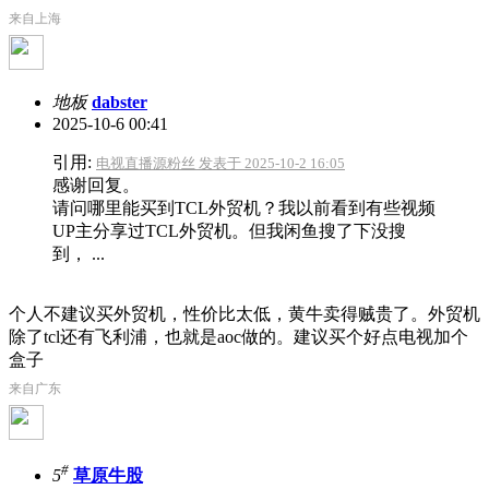
来自上海
地板
dabster
2025-10-6 00:41
引用:
电视直播源粉丝 发表于 2025-10-2 16:05
感谢回复。
请问哪里能买到TCL外贸机？我以前看到有些视频
UP主分享过TCL外贸机。但我闲鱼搜了下没搜
到， ...
个人不建议买外贸机，性价比太低，黄牛卖得贼贵了。外贸机
除了tcl还有飞利浦，也就是aoc做的。建议买个好点电视加个
盒子
来自广东
#
5
草原牛股