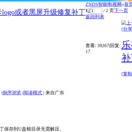
ZNDS智能电视网
»
首
1
2
/ 2 页
下一页
logo或者黑屏升级修复补丁
返回列表
[分享
乐
查看:
39267
|
回复:
17
补
[复
|
倒序浏览
|
阅读模式
|
来自广东
将补丁保存到U盘根目录无需解压。