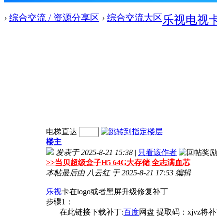
›
综合交流 / 资源分享区
›
综合交流大区
乐视电视卡
电梯直达
楼主
发表于 2025-8-21 15:38
|
只看该作者
>>
当贝超级盒子H5 64G大存储 全志满血芯
本帖最后由 八云红 于 2025-8-21 17:53 编辑
乐视
卡在logo或者黑屏升级修复补丁
步骤1：
在此链接下载补丁:
百度
网盘 提取码：xjvz