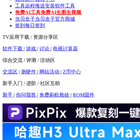
工具
远程推送安装软件工具
免费AI工具
免费AI生图生视频
当贝盒子
当贝盒子官方商城
签到
每日签到
TV应用下载 / 资源分享区
软件下载
|
游戏
|
讨论
|
电视计算器
综合交流 / 评测 / 活动区
交流区
|
测硬件
|
网站活动
|
Z币中心
新手入门 / 进阶 / 社区互助
新手
|
你问我答
|
免费刷机救砖
|
ROM固件