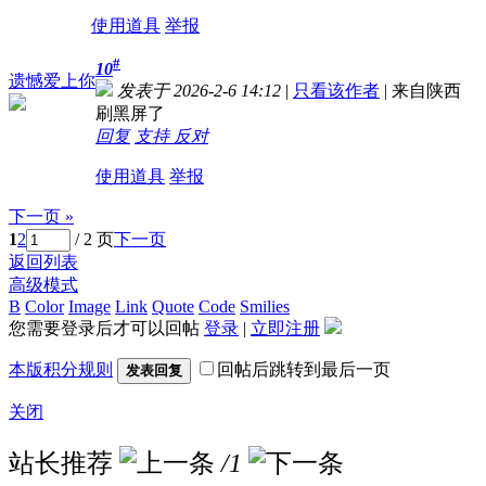
使用道具
举报
#
10
遗憾爱上你
发表于 2026-2-6 14:12
|
只看该作者
|
来自陕西
刷黑屏了
回复
支持
反对
使用道具
举报
下一页 »
1
2
/ 2 页
下一页
返回列表
高级模式
B
Color
Image
Link
Quote
Code
Smilies
您需要登录后才可以回帖
登录
|
立即注册
本版积分规则
回帖后跳转到最后一页
发表回复
关闭
站长推荐
/1