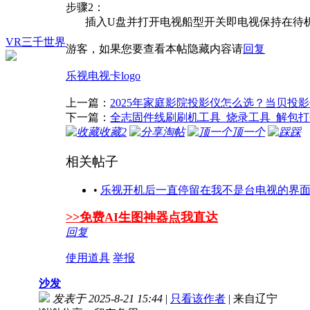
步骤2：
插入U盘并打开电视船型开关即电视保持在待机状态 
VR三千世界
游客，如果您要查看本帖隐藏内容请
回复
乐视电视卡logo
上一篇：
2025年家庭影院投影仪怎么选？当贝投
下一篇：
全志固件线刷刷机工具_烧录工具_解包
收藏
2
淘帖
顶一个
踩
相关帖子
•
乐视开机后一直停留在我不是台电视的界
>>免费AI生图神器点我直达
回复
使用道具
举报
沙发
发表于 2025-8-21 15:44
|
只看该作者
|
来自辽宁