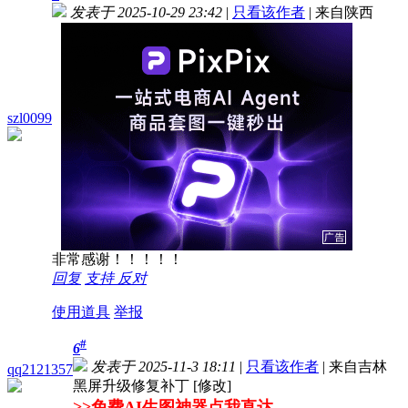
发表于 2025-10-29 23:42
|
只看该作者
|
来自陕西
szl0099
非常感谢！！！！！
回复
支持
反对
使用道具
举报
#
6
发表于 2025-11-3 18:11
|
只看该作者
|
来自吉林
qq2121357
黑屏升级修复补丁 [修改]
>>免费AI生图神器点我直达