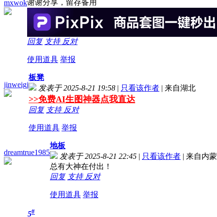
谢谢分享，留存备用
mxwok
回复
支持
反对
使用道具
举报
板凳
jinweigj
发表于 2025-8-21 19:58
|
只看该作者
|
来自湖北
>>免费AI生图神器点我直达
回复
支持
反对
使用道具
举报
地板
dreamtrue1985
发表于 2025-8-21 22:45
|
只看该作者
|
来自内蒙
总有大神在付出！
回复
支持
反对
使用道具
举报
#
5