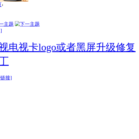
页
›
]
视电视卡logo或者黑屏升级修复
丁
制链接]