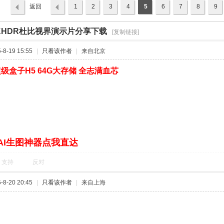
返回
1
2
3
4
5
6
7
8
9
列表
KHDR杜比视界演示片分享下载
›
[复制链接]
8-19 15:55
|
只看该作者
|
来自北京
级盒子H5 64G大存储 全志满血芯
AI生图神器点我直达
支持
反对
8-20 20:45
|
只看该作者
|
来自上海