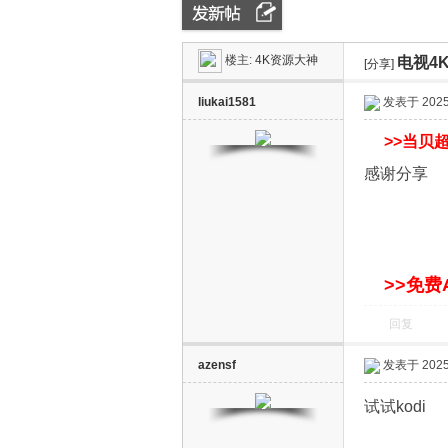
楼主:
4K资源大神
电视4
ZN
»
›
[分享]
›
liukai1581
发表于 2025-
>>
当贝超
感谢分享
D
>>免费
回复
azensf
发表于 2025-
试试kodi