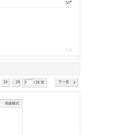
#
50
举报
10
... 26
下一页
/ 26 页
高级模式