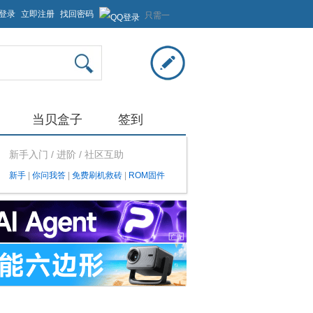
登录
立即注册
找回密码
只需一
步，快
速开始
当贝盒子
签到
新手入门 / 进阶 / 社区互助
新手
|
你问我答
|
免费刷机救砖
|
ROM固件