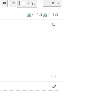
10
... 26
下一页
/ 26 页
#
41
举报
#
42