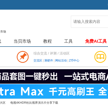
载
当贝市场
教程
工具
免费AI工具
综合交流 / 评测 / 活动区
交流区
|
测硬件
|
网站活动
|
Z币中心
大区
电视4KHDR杜比视界演示片分享下载