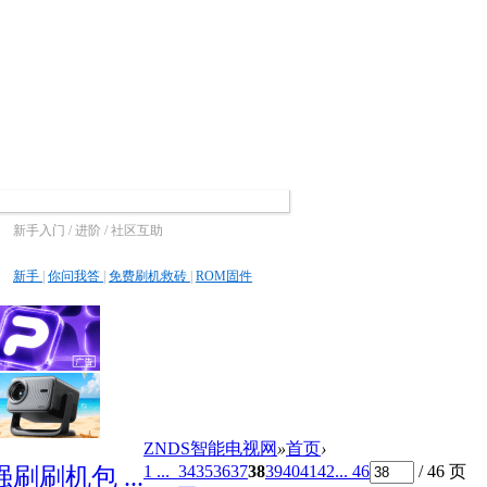
新手入门 / 进阶 / 社区互助
新手
|
你问我答
|
免费刷机救砖
|
ROM固件
ZNDS智能电视网
»
首页
›
1 ...
34
35
36
37
38
39
40
41
42
... 46
/ 46 页
刷刷机包 ...