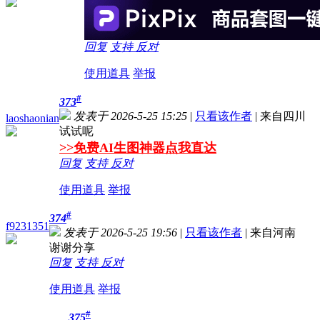
回复
支持
反对
使用道具
举报
#
373
发表于 2026-5-25 15:25
|
只看该作者
|
来自四川
laoshaonian
试试呢
>>免费AI生图神器点我直达
回复
支持
反对
使用道具
举报
#
374
f9231351
发表于 2026-5-25 19:56
|
只看该作者
|
来自河南
谢谢分享
回复
支持
反对
使用道具
举报
#
375