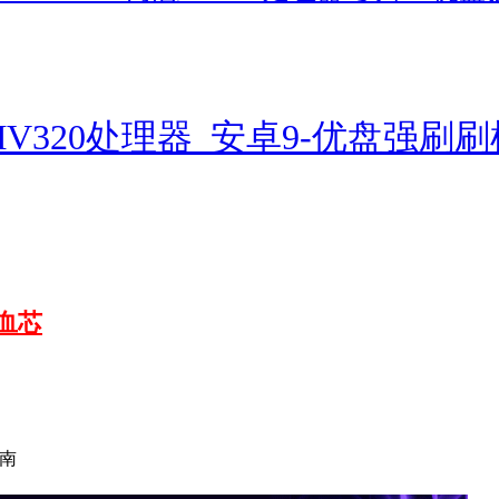
思MV320处理器_安卓9-优盘强刷
满血芯
南