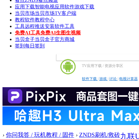
看点
ZNDS看点频道
应用下载
智能电视应用软件游戏下载
当贝市场
当贝市场TV客户端
教程
软件教程中心
工具
远程推送安装软件工具
免费AI工具
免费AI生图生视频
当贝盒子
当贝盒子官方商城
签到
每日签到
TV应用下载 / 资源分享区
软件下载
|
游戏
|
讨论
|
电视计算器
›
你问我答 / 玩机教程 / 固件
›
ZNDS刷机/救砖
九联U