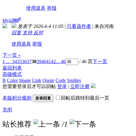
使用道具
举报
#
380
Myii
发表于 2026-6-4 11:05
|
只看该作者
|
来自河南
回复
支持
反对
使用道具
举报
下一页 »
1 ...
34
35
36
37
38
39
40
41
42
... 46
/ 46 页
下一页
返回列表
高级模式
B
Color
Image
Link
Quote
Code
Smilies
您需要登录后才可以回帖
登录
|
立即注册
本版积分规则
回帖后跳转到最后一页
发表回复
关闭
站长推荐
/1