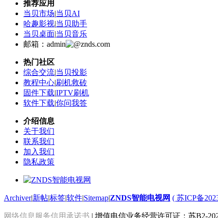
推荐应用
当贝市场
|
当贝AI
哈趣影视
|
当贝助手
当贝桌面
|
当贝音乐
邮箱：admin
znds.com
热门社区
综合交流
|
当贝投影
教程中心
|
刷机救砖
固件下载
|
IPTV刷机
软件下载
|
你问我答
介绍信息
关于我们
联系我们
加入我们
隐私政策
Archiver
|
新帖
|
标签
|
软件
|
Sitemap
|
ZNDS智能电视网
( 苏ICP备202
网络信息服务信用承诺书
| 增值电信业务经营许可证：苏B2-2022