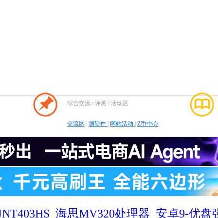
综合交流 / 评测 / 活动区
交流区
|
测硬件
|
网站活动
|
Z币中心
NT403HS_海思MV320处理器_安卓9-优盘强