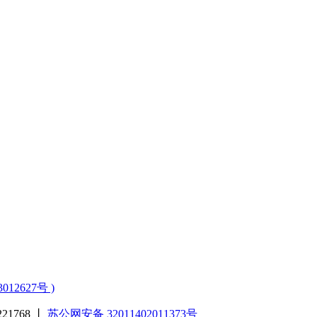
3012627号 )
1768 丨
苏公网安备 32011402011373号