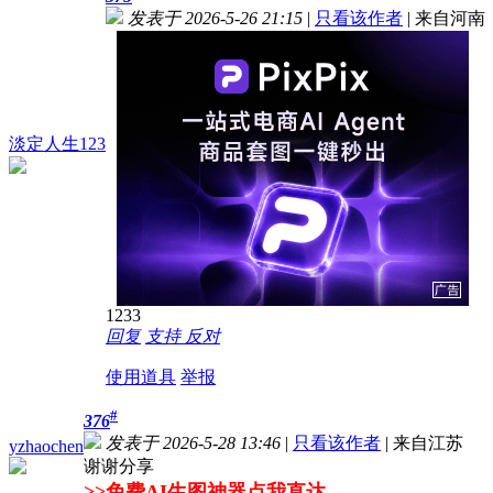
发表于 2026-5-26 21:15
|
只看该作者
|
来自河南
淡定人生123
1233
回复
支持
反对
使用道具
举报
#
376
发表于 2026-5-28 13:46
|
只看该作者
|
来自江苏
yzhaochen
谢谢分享
>>免费AI生图神器点我直达