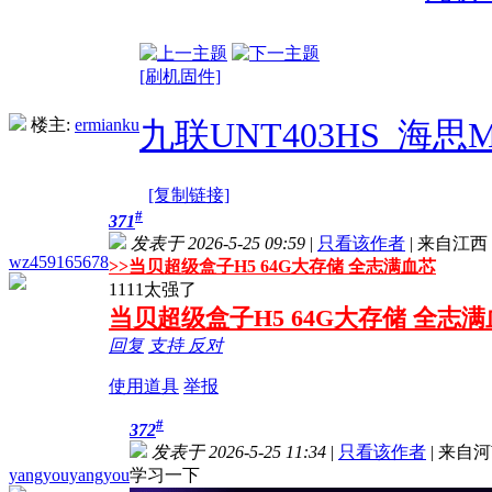
[刷机固件]
楼主:
ermianku
九联UNT403HS_海
[复制链接]
#
371
发表于 2026-5-25 09:59
|
只看该作者
|
来自江西
wz459165678
>>
当贝超级盒子H5 64G大存储 全志满血芯
1111太强了
当贝超级盒子H5 64G大存储 全志
回复
支持
反对
使用道具
举报
#
372
发表于 2026-5-25 11:34
|
只看该作者
|
来自河
yangyouyangyou
学习一下