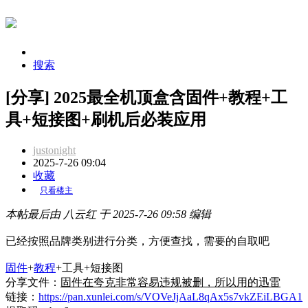
搜索
[分享] 2025最全机顶盒含固件+教程+工
具+短接图+刷机后必装应用
justonight
2025-7-26 09:04
收藏
只看楼主
本帖最后由 八云红 于 2025-7-26 09:58 编辑
已经按照品牌类别进行分类，方便查找，需要的自取吧
固件
+
教程
+工具+短接图
分享文件：
固件在夸克非常容易违规被删，所以用的迅雷
链接：
https://pan.xunlei.com/s/VOVeJjAaL8qAx5s7vkZEiLBGA1