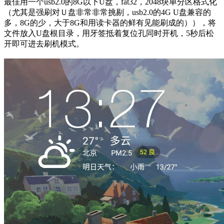
最佳用一个usb2.0的8G以下U盘，fat32，2048块单分区格式化
（尤其是强刷对Ｕ盘非常非常挑剔，usb2.0的4G U盘兼容的
多，8G的少，大于8G和用读卡器的鲜有见能刷成的）），将
文件放入U盘根目录，用牙签抵着复位孔同时开机，5秒后松
开即可进去刷机模式。