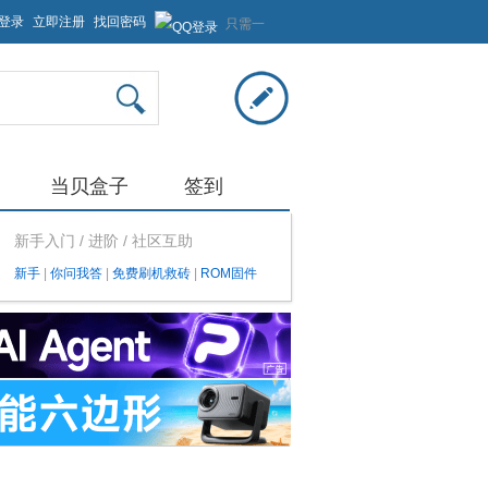
登录
立即注册
找回密码
只需一
步，快
速开始
当贝盒子
签到
新手入门 / 进阶 / 社区互助
新手
|
你问我答
|
免费刷机救砖
|
ROM固件