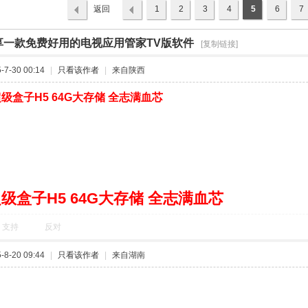
返回
1
2
3
4
5
6
7
列表
享一款免费好用的电视应用管家TV版软件
›
[复制链接]
7-30 00:14
|
只看该作者
|
来自陕西
级盒子H5 64G大存储 全志满血芯
级盒子H5 64G大存储 全志满血芯
支持
反对
8-20 09:44
|
只看该作者
|
来自湖南