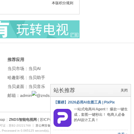
本版积分规则
推荐应用
当贝市场
|
当贝AI
哈趣影视
|
当贝助手
当贝桌面
|
当贝音乐
站长推荐
关闭
邮箱：admin
znds.com
【重磅】2026必用AI生图工具 | PixPix
一站式电商AI Agent！ 爆款一键生
成，套图一键秒出！ 电商人必备
map
|
ZNDS智能电视网
( 苏ICP备2023012627号 )
的AI设计工具！
证：苏B2-20221768 丨
苏公网安备 32011402011373号
, Processed in 0.065125 second(s), 9 queries , Redis On.