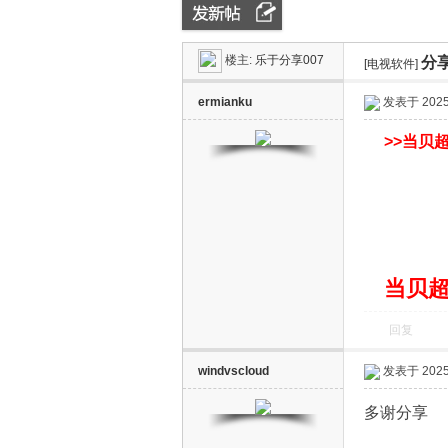
楼主:
乐于分享007
分
ZN
»
›
[电视软件]
›
ermianku
发表于 2025-
>>
当贝超
D
当贝超
回复
windvscloud
发表于 2025-
多谢分享