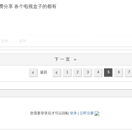
费分享 各个电视盒子的都有
支持
反对
下一页 »
返回
1
2
3
4
5
6
7
列表
您需要登录后才可以回帖
登录
|
立即注册