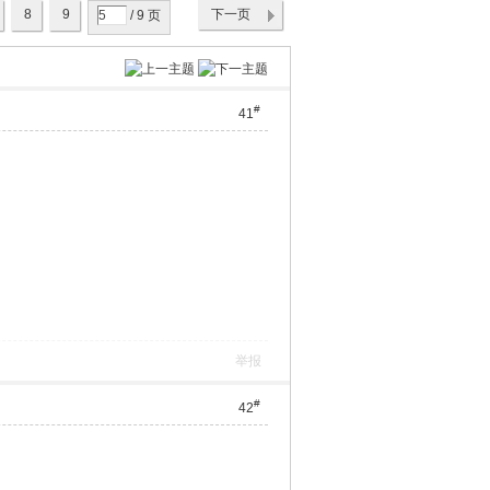
8
9
下一页
/ 9 页
#
41
举报
#
42