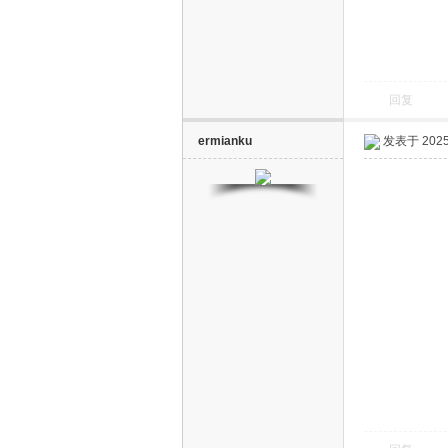
回复
ermianku
发表于 2025-
电
视