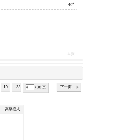
#
40
举报
10
... 38
下一页
/ 38 页
高级模式