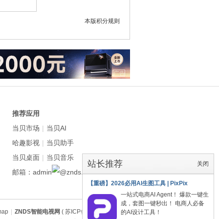
本版积分规则
推荐应用
当贝市场
|
当贝AI
哈趣影视
|
当贝助手
当贝桌面
|
当贝音乐
站长推荐
关闭
邮箱：admin
znds.com
【重磅】2026必用AI生图工具 | PixPix
一站式电商AI Agent！ 爆款一键生
成，套图一键秒出！ 电商人必备
map
|
ZNDS智能电视网
( 苏ICP备2023012627号 )
的AI设计工具！