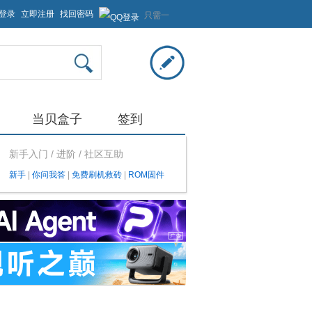
登录
立即注册
找回密码
只需一
步，快
速开始
当贝盒子
签到
新手入门 / 进阶 / 社区互助
新手
|
你问我答
|
免费刷机救砖
|
ROM固件