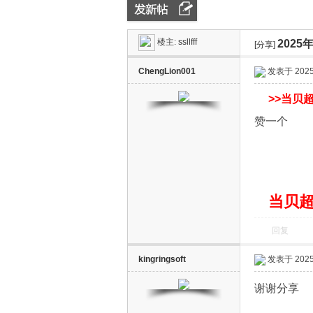
楼主:
ssllfff
202
ZN
»
›
[分享]
›
ChengLion001
发表于 2025-
>>
当贝超
赞一个
D
当贝超
回复
kingringsoft
发表于 2025-
谢谢分享