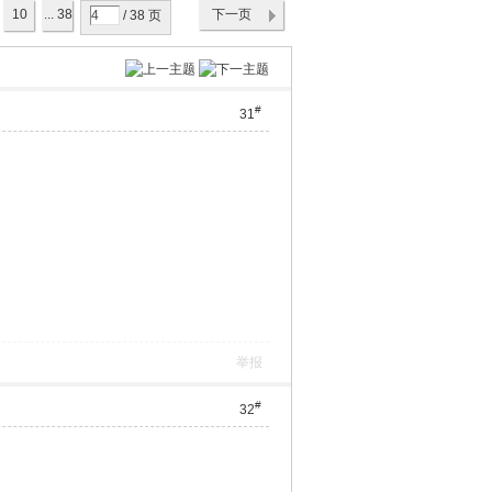
10
... 38
下一页
/ 38 页
#
31
举报
#
32