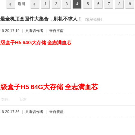
返回
1
2
3
4
5
6
7
8
9
列表
5年最全机顶盒固件大集合，刷机不求人！
›
[复制链接]
6-20 17:19
|
只看该作者
|
来自河南
级盒子H5 64G大存储 全志满血芯
级盒子H5 64G大存储 全志满血芯
支持
反对
6-20 17:36
|
只看该作者
|
来自新疆