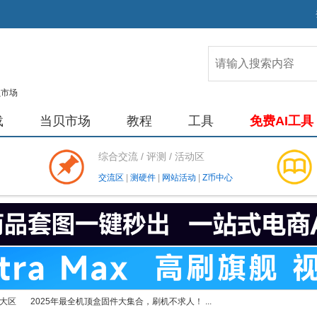
载
当贝市场
教程
工具
免费AI工具
综合交流 / 评测 / 活动区
交流区
|
测硬件
|
网站活动
|
Z币中心
大区
2025年最全机顶盒固件大集合，刷机不求人！ ...