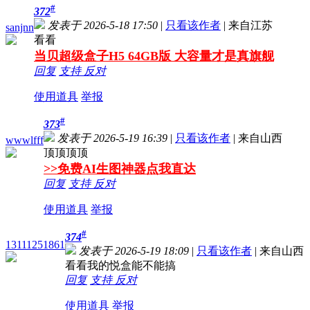
#
372
发表于 2026-5-18 17:50
|
只看该作者
|
来自江苏
sanjnn
看看
当贝超级盒子H5 64GB版 大容量才是真旗舰
回复
支持
反对
使用道具
举报
#
373
发表于 2026-5-19 16:39
|
只看该作者
|
来自山西
wwwlfff
顶顶顶顶
>>免费AI生图神器点我直达
回复
支持
反对
使用道具
举报
#
374
13111251861
发表于 2026-5-19 18:09
|
只看该作者
|
来自山西
看看我的悦盒能不能搞
回复
支持
反对
使用道具
举报