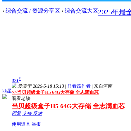
›
综合交流 / 资源分享区
›
综合交流大区
2025年
#
371
发表于 2026-5-18 15:13
|
只看该作者
|
来自河南
kk星
>>
当贝超级盒子H5 64G大存储 全志满血芯
看看老铁
当贝超级盒子H5 64G大存储 全志满血芯
回复
支持
反对
使用道具
举报