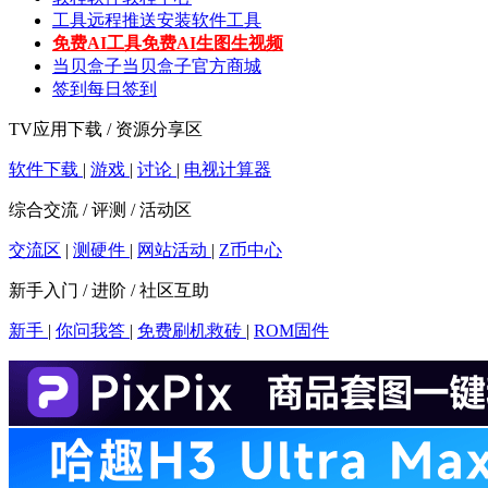
工具
远程推送安装软件工具
免费AI工具
免费AI生图生视频
当贝盒子
当贝盒子官方商城
签到
每日签到
TV应用下载 / 资源分享区
软件下载
|
游戏
|
讨论
|
电视计算器
综合交流 / 评测 / 活动区
交流区
|
测硬件
|
网站活动
|
Z币中心
新手入门 / 进阶 / 社区互助
新手
|
你问我答
|
免费刷机救砖
|
ROM固件