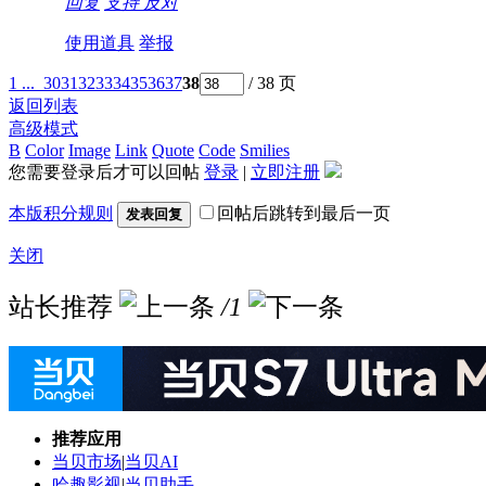
回复
支持
反对
使用道具
举报
1 ...
30
31
32
33
34
35
36
37
38
/ 38 页
返回列表
高级模式
B
Color
Image
Link
Quote
Code
Smilies
您需要登录后才可以回帖
登录
|
立即注册
本版积分规则
回帖后跳转到最后一页
发表回复
关闭
站长推荐
/1
推荐应用
当贝市场
|
当贝AI
哈趣影视
|
当贝助手