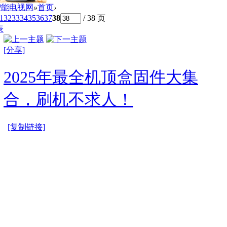
智能电视网
»
首页
›
1
32
33
34
35
36
37
38
/ 38 页
表
[分享]
2025年最全机顶盒固件大集
合，刷机不求人！
[复制链接]