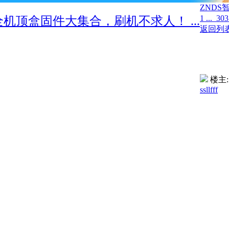
ZNDS
1 ...
30
3
最全机顶盒固件大集合，刷机不求人！ ...
返回列
楼主:
ssllfff