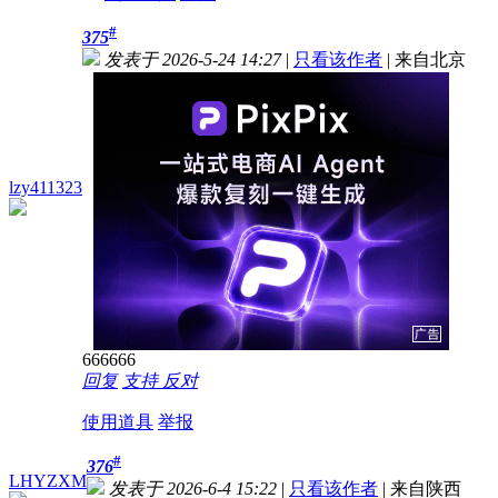
#
375
发表于 2026-5-24 14:27
|
只看该作者
|
来自北京
lzy411323
666666
回复
支持
反对
使用道具
举报
#
376
LHYZXM
发表于 2026-6-4 15:22
|
只看该作者
|
来自陕西