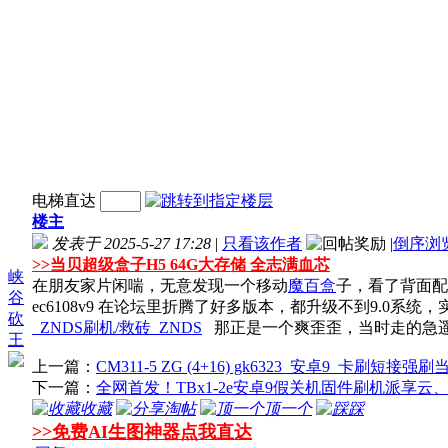
电梯直达
楼主
发表于 2025-5-27 17:28
|
只看该作者
|
倒序浏
>>
当贝超级盒子H5 64G大存储 全志满血芯
峡
在朋友家片闲喘，无意发现一个移动
魔百盒
子，看了背面配置
谷
ec6108v9 在论坛里折腾了好多版本，都升级不到9.0
砍
_ZNDS刷机/救砖_ZNDS
那正是一个爽歪歪，当时走的急遥
王
上一篇：
CM311-5 ZG (4+16) gk6323_安卓9_卡刷短接
下一篇：
全网首发！TBx1-2e安卓9假关机固件刷机派享云
收藏
淘帖
顶一个
踩
>>免费AI生图神器点我直达