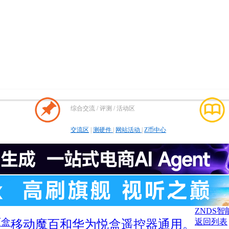
综合交流 / 评测 / 活动区
交流区
|
测硬件
|
网站活动
|
Z币中心
ZNDS
百盒
返回列表
移动魔百和华为悦盒遥控器通用。