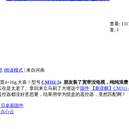
查看:
131
复:
1
览
|
阅读模式
|
来自河南
4+16g,大喜！型号
CM311-5
s 朋友装了宽带没电视，纯纯浪
系统，实在是太老了。拿回来立马刷了大佬这个
固件
【新提醒】CM311
控器都没好意思要，结果用华为悦盒的遥控器，竟然匹配啊！
强刷当贝桌面固件
、点心云