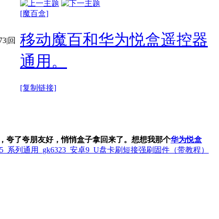
[魔百盒]
移动魔百和华为悦盒遥控器
73
|
回
通用。
[复制链接]
费，夸了夸朋友好，悄悄盒子拿回来了
。想想我那个
华为悦盒
-5_系列通用_gk6323_安卓9_U盘卡刷短接强刷固件（带教程）