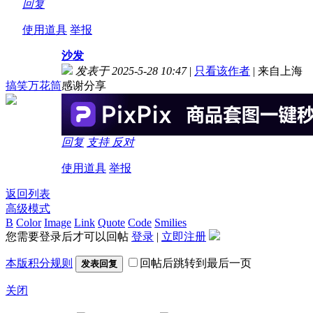
回复
使用道具
举报
沙发
发表于 2025-5-28 10:47
|
只看该作者
|
来自上海
搞笑万花筒
感谢分享
回复
支持
反对
使用道具
举报
返回列表
高级模式
B
Color
Image
Link
Quote
Code
Smilies
您需要登录后才可以回帖
登录
|
立即注册
本版积分规则
回帖后跳转到最后一页
发表回复
关闭