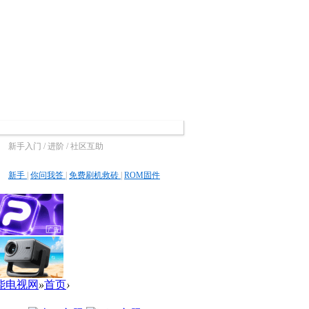
新手入门 / 进阶 / 社区互助
新手
|
你问我答
|
免费刷机救砖
|
ROM固件
智能电视网
»
首页
›