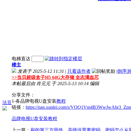
电梯直达
楼主
发表于 2025-5-12 11:31
|
只看该作者
|
倒序
>>
当贝超级盒子H5 64G大存储 全志满血芯
本帖最后由 肖元元 于 2025-5-13 10:14 编辑
分享文件：
1-各品牌电视U盘安装
教程
法亘
链接：
https://pan.xunlei.com/s/VOQ1Vm4B3WwJwAbr3_Zpp
品牌电视U盘安装教程
上一篇：
刷的第三方固件，高级设置要密码，密码怎么从固件