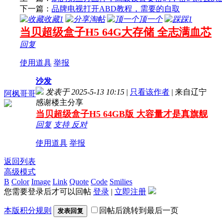
下一篇：
品牌电视打开ABD教程，需要的自取
收藏
1
淘帖
顶一个
踩
1
当贝超级盒子H5 64G大存储 全志满血芯
回复
使用道具
举报
沙发
发表于 2025-5-13 10:15
|
只看该作者
|
来自辽宁
阿枫哥哥
感谢楼主分享
当贝超级盒子H5 64GB版 大容量才是真旗舰
回复
支持
反对
使用道具
举报
返回列表
高级模式
B
Color
Image
Link
Quote
Code
Smilies
您需要登录后才可以回帖
登录
|
立即注册
本版积分规则
回帖后跳转到最后一页
发表回复