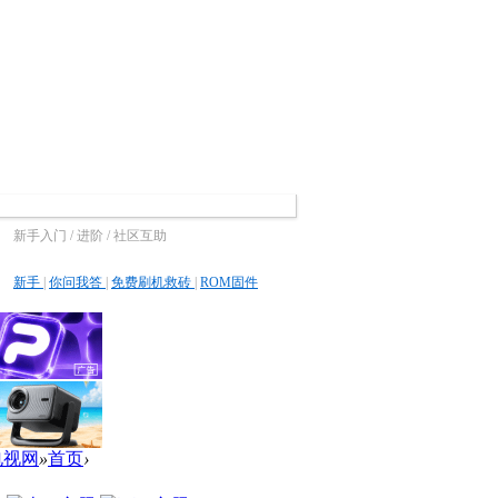
新手入门 / 进阶 / 社区互助
新手
|
你问我答
|
免费刷机救砖
|
ROM固件
电视网
»
首页
›