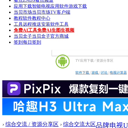
看点
ZNDS看点频道
应用下载
智能电视应用软件游戏下载
当贝市场
当贝市场TV客户端
教程
软件教程中心
工具
远程推送安装软件工具
免费AI工具
免费AI生图生视频
当贝盒子
当贝盒子官方商城
签到
每日签到
TV应用下载 / 资源分享区
软件下载
|
游戏
|
讨论
|
电视计算器
›
综合交流 / 资源分享区
›
综合交流大区
品牌电视U