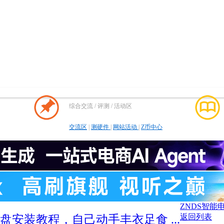
综合交流 / 评测 / 活动区
交流区
|
测硬件
|
网站活动
|
Z币中心
ZNDS智能
返回列表
盘安装教程，自己动手丰衣足食 ...