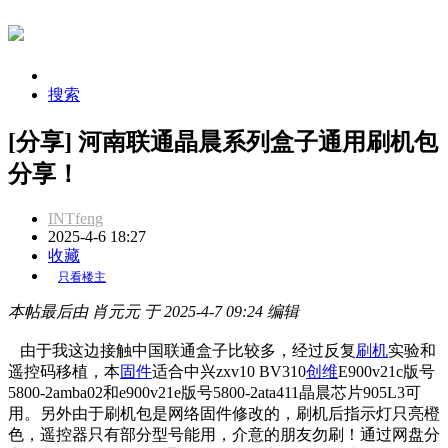
搜索
[分享] 河南联通晶晨系列盒子通用刷机包
分享！
INTfeng
2025-4-6 18:27
收藏
只看楼主
本帖最后由 肖元元 于 2025-4-7 09:24 编辑
由于我这边接触中国联通盒子比较多，经过反复
刷机
实验和
遥控码移植，本
固件
适合中兴zxv10 BV310
创维
E900v21c版号
5800-2amba02和e900v21e版号5800-2ata411晶晨芯片905L3可
用。另外由于刷机包是网络固件修改的，刷机后指示灯只亮橙
色，遥控器只有部分型号能用，介意的朋友勿刷！通过网盘分