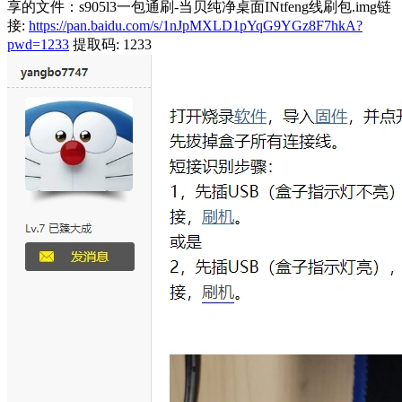
享的文件：s905l3一包通刷-当贝纯净桌面INtfeng线刷包.img链
接:
https://pan.baidu.com/s/1nJpMXLD1pYqG9YGz8F7hkA?
pwd=1233
提取码: 1233