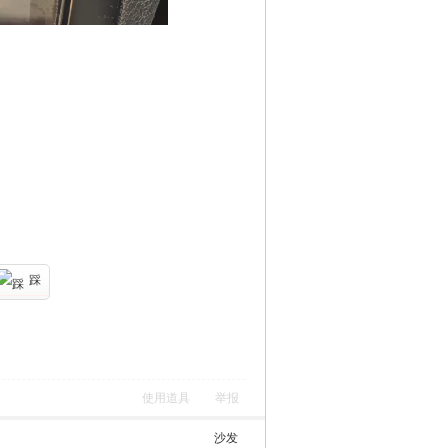
踩
使用道具
举报
沙发