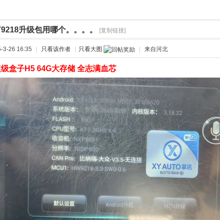
T9218升级包用哪个。。。。
[复制链接]
›
3-26 16:35
|
只看该作者
|
只看大图
|
来自河北
级盒子H5 64G大存储 全志满血芯