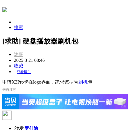
搜索
[求助] 硬盘播放器刷机包
沐熹
2025-3-21 08:46
收藏
只看楼主
甲谱X3Pro卡在logo界面，跪求该型号
刷机
包
来自江苏
沙发
罗什迪