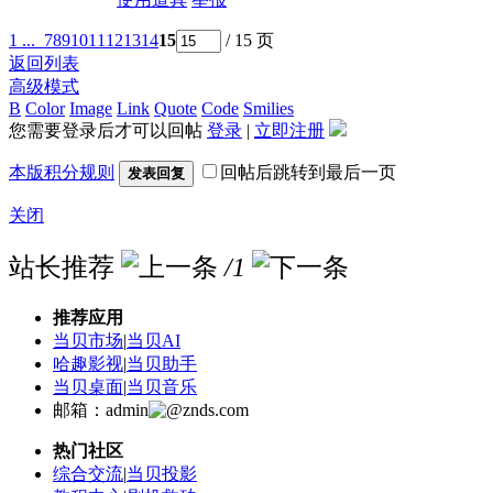
1 ...
7
8
9
10
11
12
13
14
15
/ 15 页
返回列表
高级模式
B
Color
Image
Link
Quote
Code
Smilies
您需要登录后才可以回帖
登录
|
立即注册
本版积分规则
回帖后跳转到最后一页
发表回复
关闭
站长推荐
/1
推荐应用
当贝市场
|
当贝AI
哈趣影视
|
当贝助手
当贝桌面
|
当贝音乐
邮箱：admin
znds.com
热门社区
综合交流
|
当贝投影