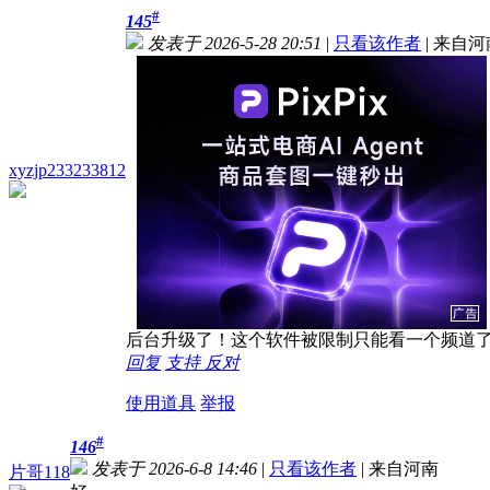
#
145
发表于 2026-5-28 20:51
|
只看该作者
|
来自河
xyzjp233233812
后台升级了！这个软件被限制只能看一个频道
回复
支持
反对
使用道具
举报
#
146
发表于 2026-6-8 14:46
|
只看该作者
|
来自河南
片哥118