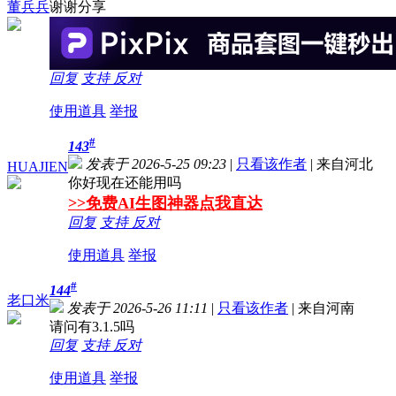
董兵兵
谢谢分享
回复
支持
反对
使用道具
举报
#
143
发表于 2026-5-25 09:23
|
只看该作者
|
来自河北
HUAJIEN
你好现在还能用吗
>>免费AI生图神器点我直达
回复
支持
反对
使用道具
举报
#
144
老口米
发表于 2026-5-26 11:11
|
只看该作者
|
来自河南
请问有3.1.5吗
回复
支持
反对
使用道具
举报