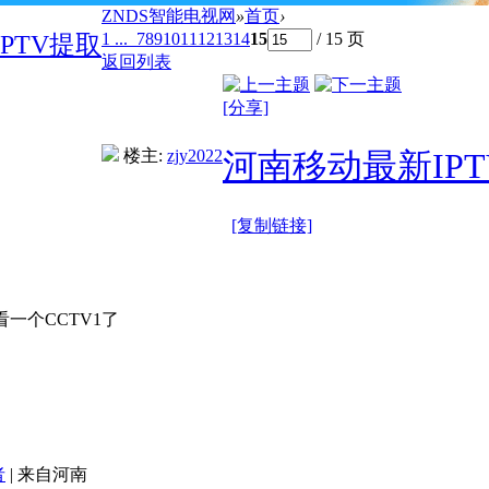
ZNDS智能电视网
»
首页
›
1 ...
7
8
9
10
11
12
13
14
15
/ 15 页
PTV提取
返回列表
[分享]
楼主:
zjy2022
河南移动最新IP
[复制链接]
看一个CCTV1了
者
|
来自河南