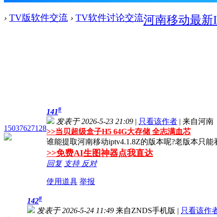
›
TV版软件交流
›
TV软件讨论交流
河南移动最新I
#
141
发表于 2026-5-23 21:09
|
只看该作者
|
来自河南
15037627128
>>
当贝超级盒子H5 64G大存储 全志满血芯
谁能提取河南移动iptv4.1.8Z的版本呢?老版本只能
>>免费AI生图神器点我直达
回复
支持
反对
使用道具
举报
#
142
发表于 2026-5-24 11:49
来自ZNDS手机版
|
只看该作