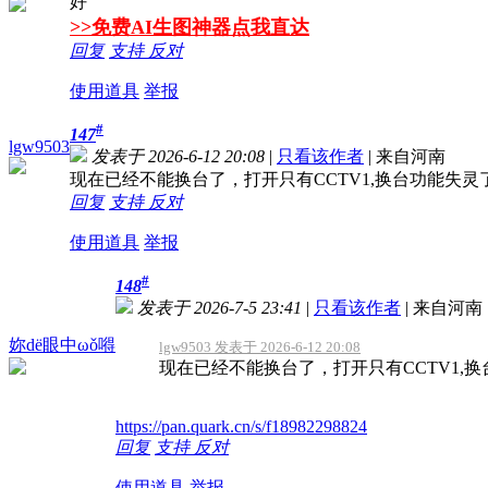
好
>>免费AI生图神器点我直达
回复
支持
反对
使用道具
举报
#
147
lgw9503
发表于 2026-6-12 20:08
|
只看该作者
|
来自河南
现在已经不能换台了，打开只有CCTV1,换台功能失灵
回复
支持
反对
使用道具
举报
#
148
发表于 2026-7-5 23:41
|
只看该作者
|
来自河南
妳dё眼中ωǒ嘚
lgw9503 发表于 2026-6-12 20:08
现在已经不能换台了，打开只有CCTV1,
https://pan.quark.cn/s/f18982298824
回复
支持
反对
使用道具
举报