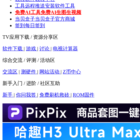
工具
远程推送安装软件工具
免费AI工具
免费AI生图生视频
当贝盒子
当贝盒子官方商城
签到
每日签到
TV应用下载 / 资源分享区
软件下载
|
游戏
|
讨论
|
电视计算器
综合交流 / 评测 / 活动区
交流区
|
测硬件
|
网站活动
|
Z币中心
新手入门 / 进阶 / 社区互助
新手
|
你问我答
|
免费刷机救砖
|
ROM固件