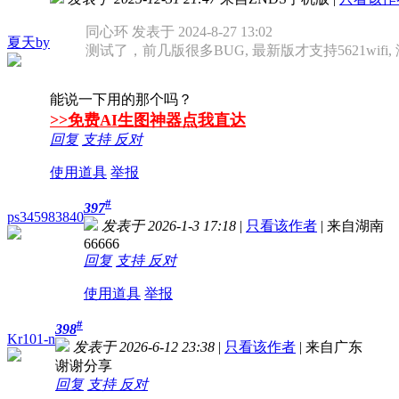
同心环 发表于 2024-8-27 13:02
夏天by
测试了，前几版很多BUG, 最新版才支持5621wifi,
能说一下用的那个吗？
>>免费AI生图神器点我直达
回复
支持
反对
使用道具
举报
#
397
ps345983840
发表于 2026-1-3 17:18
|
只看该作者
|
来自湖南
66666
回复
支持
反对
使用道具
举报
#
398
Kr101-n
发表于 2026-6-12 23:38
|
只看该作者
|
来自广东
谢谢分享
回复
支持
反对