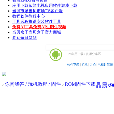
看点
ZNDS看点频道
应用下载
智能电视应用软件游戏下载
当贝市场
当贝市场TV客户端
教程
软件教程中心
工具
远程推送安装软件工具
免费AI工具
免费AI生图生视频
当贝盒子
当贝盒子官方商城
签到
每日签到
TV应用下载 / 资源分享区
软件下载
|
游戏
|
讨论
|
电视计算器
›
你问我答 / 玩机教程 / 固件
›
ROM固件下载
晶晨s90