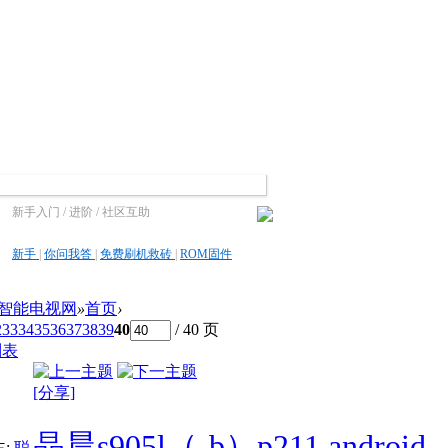
新手入门 / 进阶 / 社区互助
新手
|
你问我答
|
免费刷机救砖
|
ROM固件
S智能电视网
»
首页
›
2
33
34
35
36
37
38
39
40
/ 40 页
列表
[分享]
晶晨s905l（-b）p211 android
:
聪