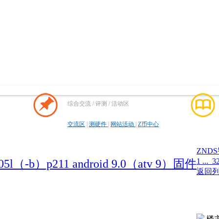
综合交流 / 评测 / 活动区
交流区
|
测硬件
|
网站活动
|
Z币中心
ZND
1 ...
3
5l（-b）p211 android 9.0（atv 9）固件
返回
楼主