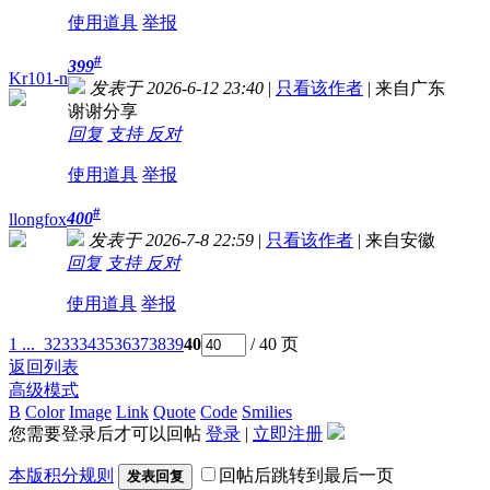
使用道具
举报
#
399
Kr101-n
发表于 2026-6-12 23:40
|
只看该作者
|
来自广东
谢谢分享
回复
支持
反对
使用道具
举报
#
400
llongfox
发表于 2026-7-8 22:59
|
只看该作者
|
来自安徽
回复
支持
反对
使用道具
举报
1 ...
32
33
34
35
36
37
38
39
40
/ 40 页
返回列表
高级模式
B
Color
Image
Link
Quote
Code
Smilies
您需要登录后才可以回帖
登录
|
立即注册
本版积分规则
回帖后跳转到最后一页
发表回复