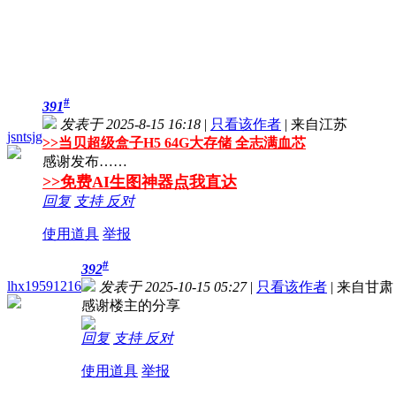
#
391
发表于 2025-8-15 16:18
|
只看该作者
|
来自江苏
jsntsjg
>>
当贝超级盒子H5 64G大存储 全志满血芯
感谢发布……
>>免费AI生图神器点我直达
回复
支持
反对
使用道具
举报
#
392
lhx19591216
发表于 2025-10-15 05:27
|
只看该作者
|
来自甘肃
感谢楼主的分享
回复
支持
反对
使用道具
举报