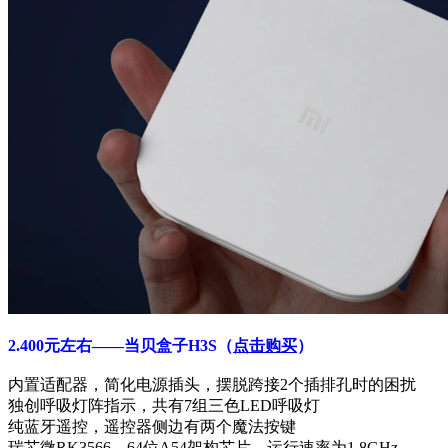
2.400元左右——当贝盒子H3S
（
点击购买
）
内置适配器，简化电源插头，摆脱跨接2个插排孔时的困扰
独创呼吸灯阵指示，共有7组三色LED呼吸灯
纯蓝牙遥控，遥控器侧边有两个魔法按键
瑞芯微RK3566，64位A54架构芯片，运行速率为1.8GHz