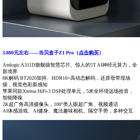
3.800元左右——
当贝盒子Z1 Pro（
点击购买
）
Amlogic A311D旗舰级智慧芯片、惊人的5T AI神经元算力，全
新境界
8K解码 BT2020加持、HDR10+高动态解码，还原母带现场
级，视觉色彩新感知
苹果同款Xtensa HiFi-3 DSP处理单元，5米全环境远场拾音，
智能降噪
2K超广角高清摄像头，100°类人眼超广角、视频通话
AI体感游戏、AI健身、魔法趣味相机、隔空手势，多种交互