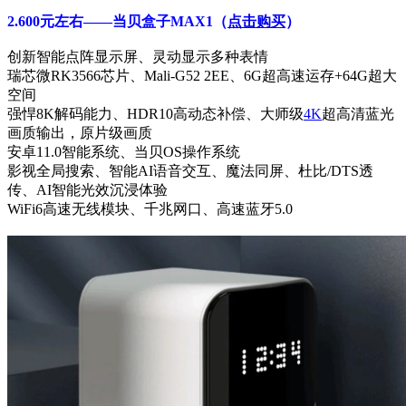
2.600元左右——当贝盒子MAX1
（
点击购买
）
创新智能点阵显示屏、灵动显示多种表情
瑞芯微RK3566芯片、Mali-G52 2EE、6G超高速运存+64G超大
空间
强悍8K解码能力、HDR10高动态补偿、大师级
4K
超高清蓝光
画质输出，原片级画质
安卓11.0智能系统、当贝OS操作系统
影视全局搜索、智能AI语音交互、魔法同屏、杜比/DTS透
传、AI智能光效沉浸体验
WiFi6高速无线模块、千兆网口、高速蓝牙5.0