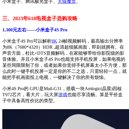
小米盒子、腾讯极光盒子、
天猫
魔盒
。
三、2023年618电视盒子选购攻略
1.300元左右——小米盒子4S Pro
小米盒子4S Pro可以解析
8K
24帧视频解码，最高输出分辨率
为8K（7680*4320）HDR ,超清超细腻画面，即刻就拥有。在
声音方面，杜比+DTS音频解码，在家能够带给你影院级的影
音体验。并且小米盒子4S Pro也能支持手机投屏，如果电视的
某些局限限制了你，或者如果你觉得手机屏幕太小不方便，那
么此时一键手机投屏一定是你的不二之选，只需轻轻一点，就
能把手机画面投上电视，一键解决了你的所有烦恼。
小米4S Pro的 GPU是Mail-G31，搭载一块Amlogic(晶晨)四核
T972芯片，看大片，玩大屏
游戏
也能尽享流畅。算是平价盒
子中具备高性价比的类型。