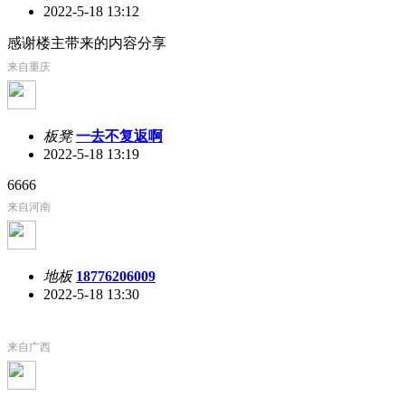
2022-5-18 13:12
感谢楼主带来的内容分享
来自重庆
板凳
一去不复返啊
2022-5-18 13:19
6666
来自河南
地板
18776206009
2022-5-18 13:30
来自广西