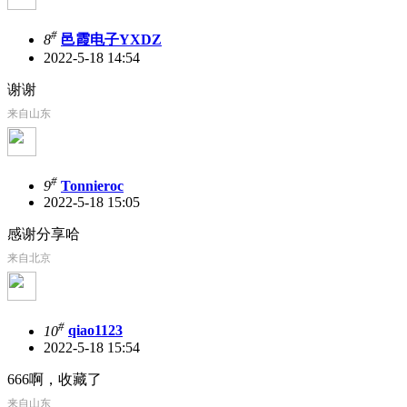
#
8
邑霞电子YXDZ
2022-5-18 14:54
谢谢
来自山东
#
9
Tonnieroc
2022-5-18 15:05
感谢分享哈
来自北京
#
10
qiao1123
2022-5-18 15:54
666啊，收藏了
来自山东