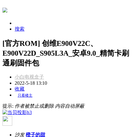
搜索
[官方ROM] 创维E900V22C、
E900V22D_S905L3A_安卓9.0_精简卡刷
通刷固件包
小白电视盒子
2022-5-18 13:10
收藏
只看楼主
提示:
作者被禁止或删除 内容自动屏蔽
沙发
橙子的甜