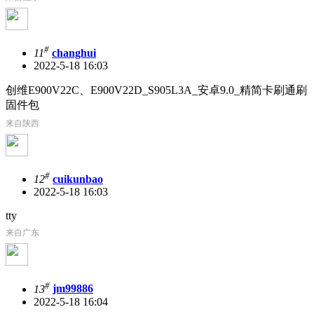
#
11
changhui
2022-5-18 16:03
创维E900V22C、E900V22D_S905L3A_安卓9.0_精简卡刷通刷
固件包
来自陕西
#
12
cuikunbao
2022-5-18 16:03
tty
来自广东
#
13
jm99886
2022-5-18 16:04