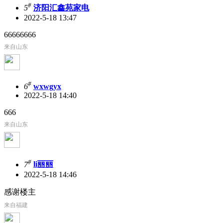
#
5
济阳汇鑫苑家电
2022-5-18 13:47
66666666
来自山东
#
6
wxwgyx
2022-5-18 14:40
666
来自山东
#
7
li丽丽
2022-5-18 14:46
感谢楼主
来自福建