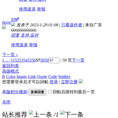
使用道具
举报
#
570
jiezw
发表于 2023-1-29 01:08
|
只看该作者
|
来自广东
666666666666
回复
支持
反对
使用道具
举报
下一页 »
1 ...
51
52
53
54
55
56
57
58
59
/ 59 页
下一页
返回列表
高级模式
B
Color
Image
Link
Quote
Code
Smilies
您需要登录后才可以回帖
登录
|
立即注册
本版积分规则
回帖后跳转到最后一页
发表回复
关闭
站长推荐
/1