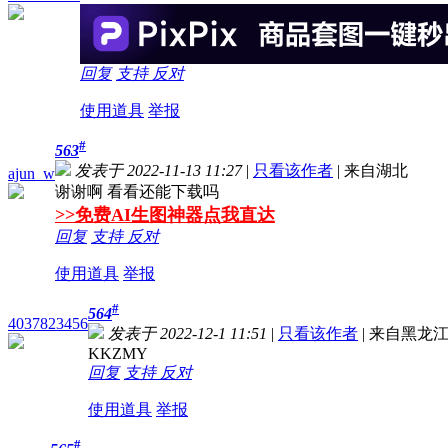
回复
支持
反对
使用道具
举报
#
563
发表于 2022-11-13 11:27
|
只看该作者
|
来自湖北
ajun_w
谢谢啊 看看还能下载吗
>>免费AI生图神器点我直达
回复
支持
反对
使用道具
举报
#
564
4037823456
发表于 2022-12-1 11:51
|
只看该作者
|
来自黑龙
KKZMY
回复
支持
反对
使用道具
举报
#