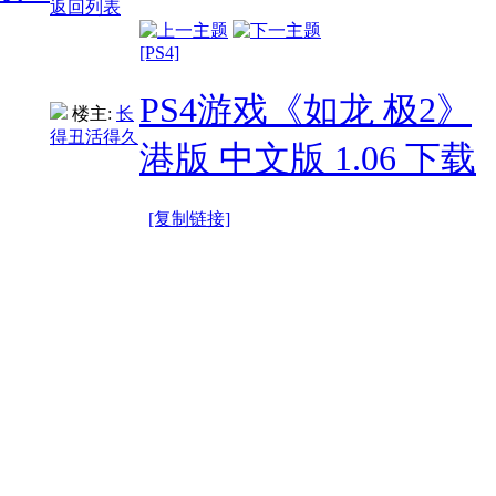
返回列表
[PS4]
PS4游戏《如龙 极2》
楼主:
长
得丑活得久
港版 中文版 1.06 下载
[复制链接]