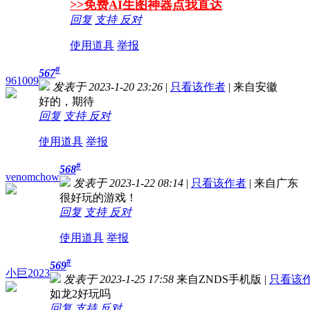
>>免费AI生图神器点我直达
回复
支持
反对
使用道具
举报
#
567
961009
发表于 2023-1-20 23:26
|
只看该作者
|
来自安徽
好的，期待
回复
支持
反对
使用道具
举报
#
568
venomchow
发表于 2023-1-22 08:14
|
只看该作者
|
来自广东
很好玩的游戏！
回复
支持
反对
使用道具
举报
#
569
小巨2023
发表于 2023-1-25 17:58
来自ZNDS手机版
|
只看该
如龙2好玩吗
回复
支持
反对