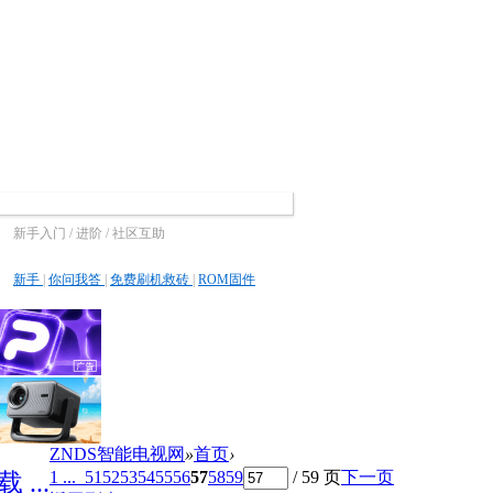
新手入门 / 进阶 / 社区互助
新手
|
你问我答
|
免费刷机救砖
|
ROM固件
ZNDS智能电视网
»
首页
›
1 ...
51
52
53
54
55
56
57
58
59
/ 59 页
下一页
...