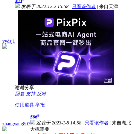
565
发表于 2022-12-2 15:58
|
只看该作者
|
来自天津
yydsj1
谢谢分享
回复
支持
反对
使用道具
举报
#
566
发表于 2023-1-5 14:58
|
只看该作者
|
来自湖北
zhangyang807
大概需要