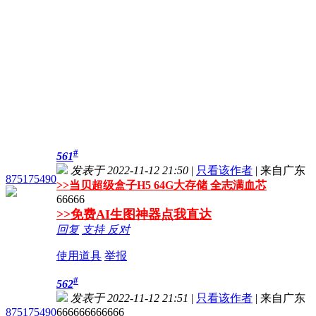
#
561
发表于 2022-11-12 21:50
|
只看该作者
|
来自广东
875175490
>>
当贝超级盒子H5 64G大存储 全志满血芯
66666
>>免费AI生图神器点我直达
回复
支持
反对
使用道具
举报
#
562
发表于 2022-11-12 21:51
|
只看该作者
|
来自广东
875175490
666666666666