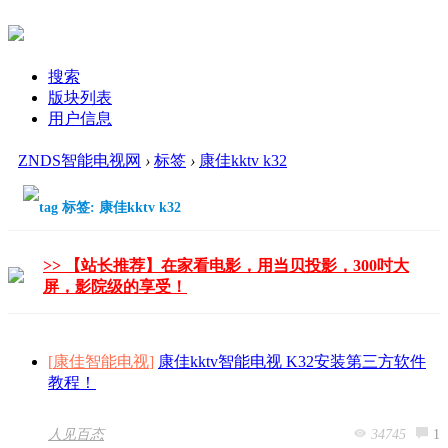
搜索
版块列表
用户信息
ZNDS智能电视网
›
标签
›
康佳kktv k32
标签: 康佳kktv k32
>> 【站长推荐】在家看电影，用当贝投影，300吋大
屏，影院级的享受！
[
康佳智能电视
]
康佳kktv智能电视 K32安装第三方软件
教程！
34745
1
人见百态