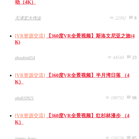
动（4K）
22392
8
天津宏大伟业
[
VR资源交流
]
【360度VR全景视频】斯洛文尼亚之旅(4
K)
44544
23
zhoubin654
[
VR资源交流
]
【360度VR全景视频】半月湾日落 （4
K）
189732
98
ghs810921
[
VR资源交流
]
【360度VR全景视频】红杉林漫步 （4
K）
159239
85
jimmy_hung