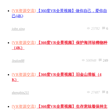
[
VR资源交流
]
【360度VR全景视频】做你自己，爱你自
己(4K)
23782
6
john.xing
[
VR资源交流
]
【360度VR全景视频】保护海洋珍稀物种
（4K）
500948
249
Jealon88
[
VR资源交流
]
【360度VR全景视频】旧金山滑板（4
K）
27487
8
shengbin211
[
VR资源交流
]
【360度VR全景视频】生存意味着保持主