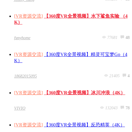
[
VR资源交流
]
【360度VR全景视频】水下鲨鱼实验 （4
K）
77681
48
fsmyhome
[
VR资源交流
]
【360度VR全景视频】精灵可宝梦Go（4
K）
21405
4
18682015095
[
VR资源交流
]
【360度VR全景视频】冰川冲浪（4K）
132043
78
VIVIO
[
VR资源交流
]
【360度VR全景视频】反恐精英（4K）