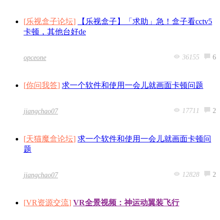
[
乐视盒子论坛
]
【乐视盒子】「求助」急！盒子看cctv5
卡顿，其他台好de
36155
6
opceone
[
你问我答
]
求一个软件和使用一会儿就画面卡顿问题
17711
2
jiangchao07
[
天猫魔盒论坛
]
求一个软件和使用一会儿就画面卡顿问
题
12828
2
jiangchao07
[
VR资源交流
]
VR全景视频：神运动翼装飞行