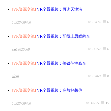
[
VR资源交流
]
VR全景视频：再访天津港
19474
6
13328730780
[
VR资源交流
]
VR全景视频：配得上思聪的车
14757
6
wu19826868
[
VR资源交流
]
VR全景视频：价钱任性豪车
19469
8
尘川
[
VR资源交流
]
VR全景视频：突然好想你
34255
15
13328730780