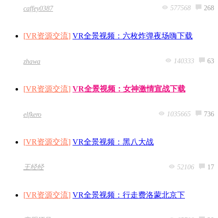
577568
268
caffey0387
[
VR资源交流
]
VR全景视频：六枚炸弹夜场嗨下载
140333
63
zhawa
[
VR资源交流
]
VR全景视频：女神激情宣战下载
1035665
736
elfkero
[
VR资源交流
]
VR全景视频：黑八大战
52106
17
王经经
[
VR资源交流
]
VR全景视频：行走费洛蒙北京下