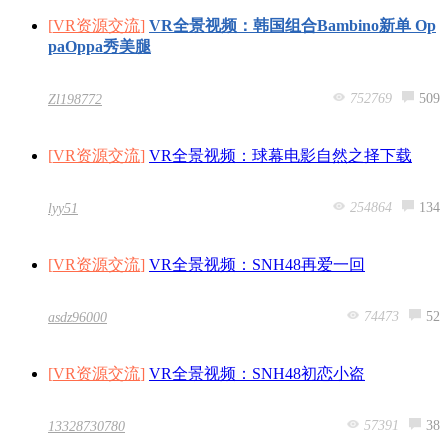
[
VR资源交流
]
VR全景视频：韩国组合Bambino新单 Op
paOppa秀美腿
752769
509
Zl198772
[
VR资源交流
]
VR全景视频：球幕电影自然之择下载
254864
134
lyy51
[
VR资源交流
]
VR全景视频：SNH48再爱一回
74473
52
asdz96000
[
VR资源交流
]
VR全景视频：SNH48初恋小盗
57391
38
13328730780