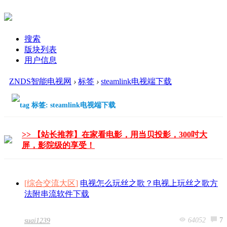
搜索
版块列表
用户信息
ZNDS智能电视网
›
标签
›
steamlink电视端下载
标签: steamlink电视端下载
>> 【站长推荐】在家看电影，用当贝投影，300吋大
屏，影院级的享受！
[
综合交流大区
]
电视怎么玩丝之歌？电视上玩丝之歌方
法附串流软件下载
64052
7
suai1239