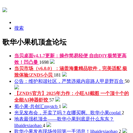
搜索
歌华小果机顶盒论坛
当贝桌面v4.1.7更新：操作简易轻便 自由DIY极简更高
效！
凹凸曼
1698
当贝市场（v6.0.0）：涵盖海量精品软件，完美适配 极
致体验!
ZNDS小贝
181
公告：维护和谐社区，严禁违规内容
路人甲是野百合
50
【ZNDS官方】2025年力作：小旺AI截图 一个顶十个的
全能AI神器
虾饺
57
蜀小果·共创汇
mystcb
1
光见发布会，开卖了吗？在哪买啊。歌华小果
coolal
2
地表最强机顶盒——歌华小果到底是什么东东？
libaidexiaohao
4
歌华小果发布现场传回第一手消息！
libaidexiaohao
2