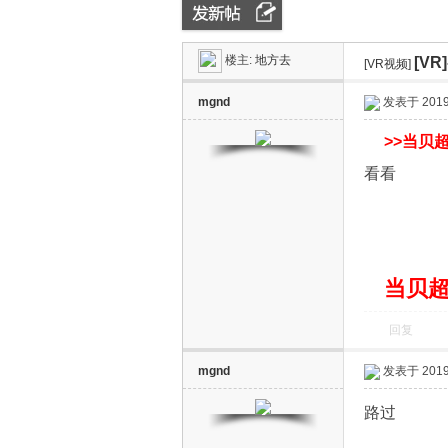
楼主:
地方去
[V
ZN
»
›
[VR视频]
›
mgnd
发表于 2019-
>>
当贝超
看看
D
当贝超
回复
mgnd
发表于 2019-
路过