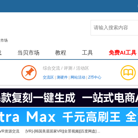
载
当贝市场
教程
工具
免费AI工具
综合交流 / 评测 / 活动区
交流区
|
测硬件
|
网站活动
|
Z币中心
VR资源交流
[VR]-[韩国美眉居家VR][全景视频][百度网盘] ...