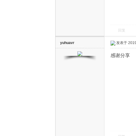
回复
yuhuavr
发表于 2019-
电
感谢分享
视