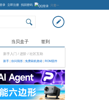
登录
立即注册
找回密码
只需一
步，快
速开始
当贝盒子
签到
新手入门 / 进阶 / 社区互助
新手
|
你问我答
|
免费刷机救砖
|
ROM固件