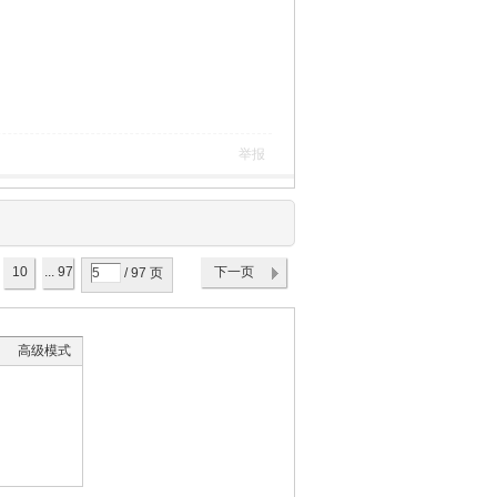
举报
10
... 97
下一页
/ 97 页
高级模式