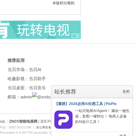
本版积分规则
推荐应用
当贝市场
|
当贝AI
哈趣影视
|
当贝助手
当贝桌面
|
当贝音乐
站长推荐
关闭
邮箱：admin
znds.com
【重磅】2026必用AI生图工具 | PixPix
一站式电商AI Agent！ 爆款一键生
成，套图一键秒出！ 电商人必备
map
|
ZNDS智能电视网
( 苏ICP备2023012627号 )
的AI设计工具！
证：苏B2-20221768 丨
苏公网安备 32011402011373号
 Processed in 0.057734 second(s), 10 queries , Redis On.