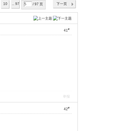
10
... 97
下一页
/ 97 页
#
41
举报
#
42