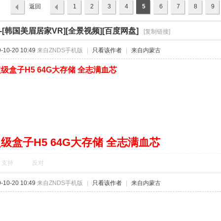
返回
1
2
3
4
5
6
7
8
9
列表
R]-[韩国美眉居家VR][全景视频][百度网盘]
›
[复制链接]
10-20 10:49
来自ZNDS手机版
|
只看该作者
|
来自内蒙古
级盒子H5 64G大存储 全志满血芯
级盒子H5 64G大存储 全志满血芯
支持
反对
10-20 10:49
来自ZNDS手机版
|
只看该作者
|
来自内蒙古