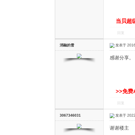
S
当贝超级
回复
消融的雪
发表于 2016-
感谢分享。
智
>>免费
回复
3067346031
发表于 2022-
能
谢谢楼主