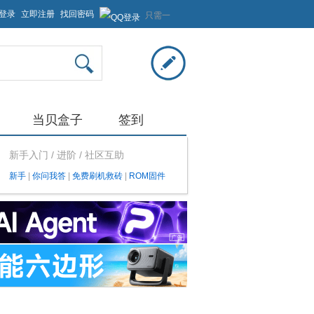
登录
立即注册
找回密码
只需一
步，快
速开始
当贝盒子
签到
新手入门 / 进阶 / 社区互助
新手
|
你问我答
|
免费刷机救砖
|
ROM固件