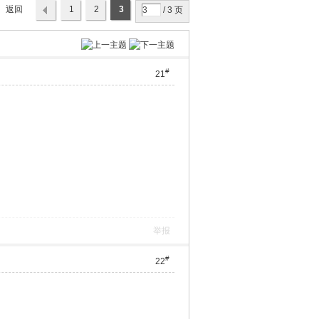
返回
1
2
3
/ 3 页
列表
#
21
举报
#
22