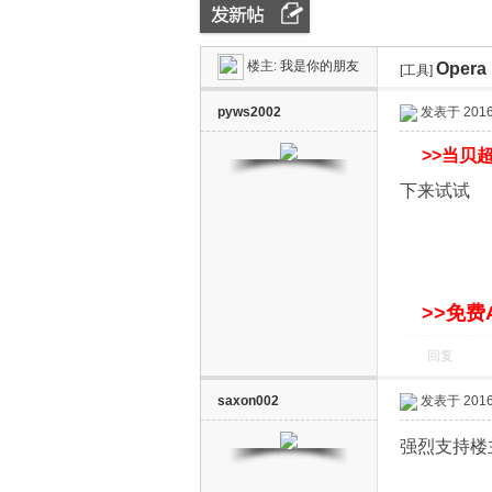
楼主:
我是你的朋友
Oper
ZN
»
›
[工具]
›
pyws2002
发表于 2016-
>>
当贝超
下来试试
D
>>免费
回复
saxon002
发表于 2016-
强烈支持楼主