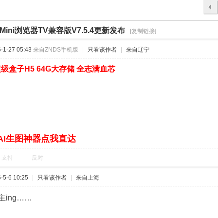
a Mini浏览器TV兼容版V7.5.4更新发布
›
›
[复制链接]
1-27 05:43
来自ZNDS手机版
|
只看该作者
|
来自辽宁
级盒子H5 64G大存储 全志满血芯
AI生图神器点我直达
支持
反对
5-6 10:25
|
只看该作者
|
来自上海
ing……