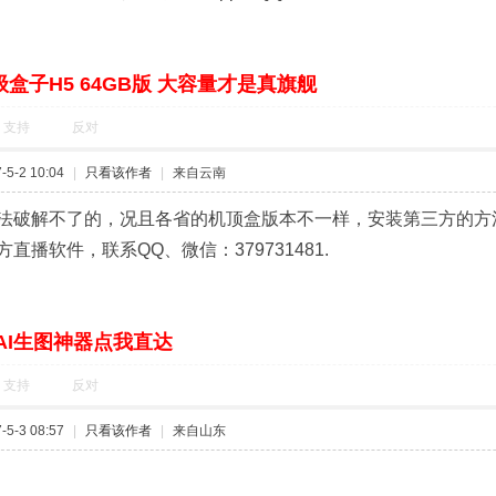
盒子H5 64GB版 大容量才是真旗舰
支持
反对
5-2 10:04
|
只看该作者
|
来自云南
法破解不了的，况且各省的机顶盒版本不一样，安装第三方的方法
直播软件，联系QQ、微信：379731481.
AI生图神器点我直达
支持
反对
5-3 08:57
|
只看该作者
|
来自山东