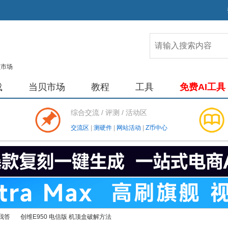
载
当贝市场
教程
工具
免费AI工具
综合交流 / 评测 / 活动区
交流区
|
测硬件
|
网站活动
|
Z币中心
我答
创维E950 电信版 机顶盒破解方法