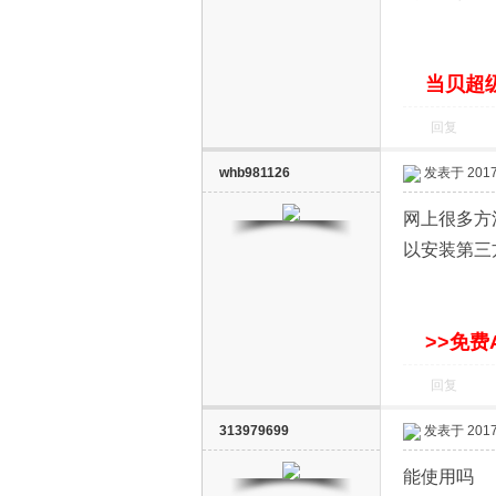
S
当贝超级
回复
whb981126
发表于 2017-
网上很多方
智
以安装第三方
>>免费
回复
313979699
发表于 2017-
能
能使用吗