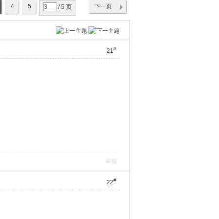
4
5
下一页
/ 5 页
#
21
举报
#
22