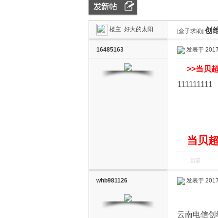
楼主:
好大的太阳
创维
ZN
»
›
[盒子求助]
›
16485163
发表于 2017-
>>
当贝超
111111111
D
当贝超
回复
whb981126
发表于 2017-
云南电信创维e