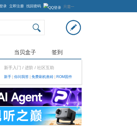
登录
立即注册
找回密码
只需一
步，快
速开始
当贝盒子
签到
新手入门 / 进阶 / 社区互助
新手
|
你问我答
|
免费刷机救砖
|
ROM固件