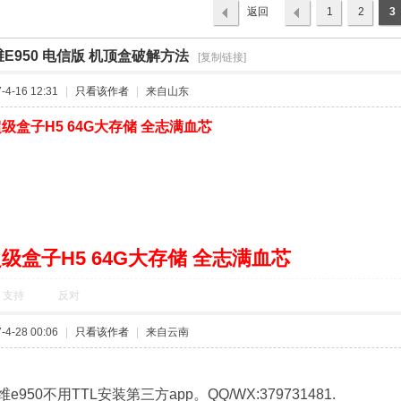
返回
1
2
3
列表
E950 电信版 机顶盒破解方法
›
[复制链接]
4-16 12:31
|
只看该作者
|
来自山东
级盒子H5 64G大存储 全志满血芯
级盒子H5 64G大存储 全志满血芯
支持
反对
4-28 00:06
|
只看该作者
|
来自云南
950不用TTL安装第三方app。QQ/WX:379731481.