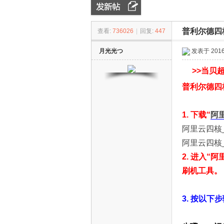
普利尔德四
查看:
736026
|
回复:
447
ZN
»
›
›
月光光つ
发表于 2016-
>>
当贝超
普利尔德四
1. 下载“
阿
阿里云四核
D
阿里云四核
2. 进入“
刷机工具。
3. 按以下