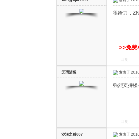
当贝超
回复
人见百态
发表于 2016-
真是难得的
当贝超级
回复
wangyujia1983
发表于 2016-
很给力，Z