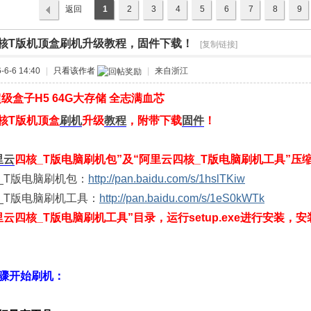
返回
1
2
3
4
5
6
7
8
9
列表
核T版机顶盒刷机升级教程，固件下载！
›
[复制链接]
6-6 14:40
|
只看该作者
|
来自浙江
级盒子H5 64G大存储 全志满血芯
核T版机顶盒
刷机
升级
教程
，附带下载
固件
！
里云
四核_T版电脑刷机包”及“阿里云四核_T版电脑刷机工具”压
_T版电脑刷机包：
http://pan.baidu.com/s/1hslTKiw
_T版电脑刷机工具：
http://pan.baidu.com/s/1eS0kWTk
阿里云四核_T版电脑刷机工具”目录，运行setup.exe进行安装，
步骤开始刷机：