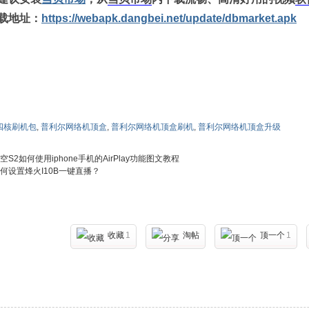
载地址：
https://webapk.dangbei.net/update/dbmarket.apk