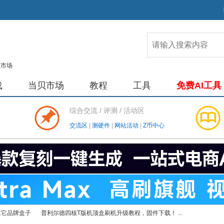
载
当贝市场
教程
工具
免费AI工具
综合交流 / 评测 / 活动区
交流区
|
测硬件
|
网站活动
|
Z币中心
其它品牌盒子
普利尔德四核T版机顶盒刷机升级教程，固件下载！ ...