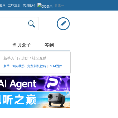
登录
立即注册
找回密码
只需一
步，快
速开始
当贝盒子
签到
新手入门 / 进阶 / 社区互助
新手
|
你问我答
|
免费刷机救砖
|
ROM固件