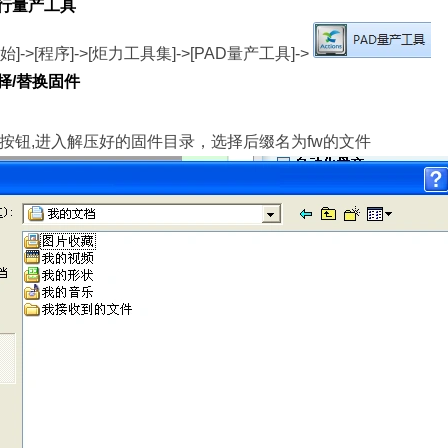
行量产工具
]->[程序]->[炬力工具集]->[PAD量产工具]->
择/替换固件
”按钮,进入解压好的固件目录，选择后缀名为fw的文件