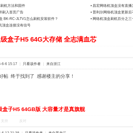
四核刷机包
,
普利尔网络机顶盒
,
普利尔网络机顶盒刷机
,
普利尔网络机顶盒升级
空S2如何使用iphone手机的AirPlay功能图文教程
何设置烽火I10B一键直播？
收藏
1
淘帖
顶一个
1
8求刷机方法和固件
•
昌宏网络机顶盒没有直播
样刷入首页广告
•
普利尔网络机顶盒更新后
盒 BK-RC-JLTV1怎么刷机安装软件？
•
网络机顶盒刷机百分之三
机顶盒连接没有信号