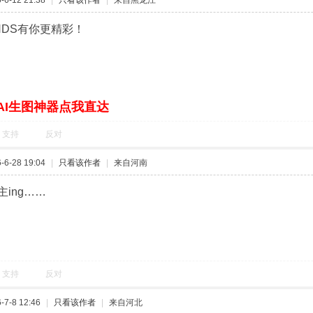
级盒子H5 64G大存储 全志满血芯
6-6 15:17
|
只看该作者
|
来自浙江
好帖 终于找到了 感谢楼主的分享！
盒子H5 64GB版 大容量才是真旗舰
支持
反对
6-12 21:38
|
只看该作者
|
来自黑龙江
NDS有你更精彩！