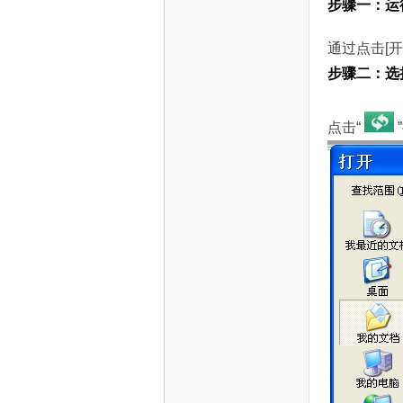
步骤一：运
S
通过点击[开始
步骤二：选
点击“
智
能