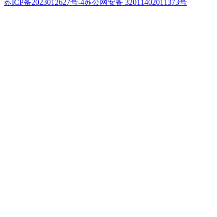
苏ICP备2023012627号-4
苏公网安备 32011402011373号