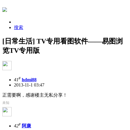
搜索
[日常生活] TV专用看图软件——易图浏
览TV专用版
#
41
hdmi88
2013-11-1 03:47
正需要啊，感谢楼主无私分享！
未知
#
42
阿康