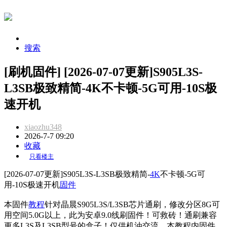
搜索
[刷机固件] [2026-07-07更新]S905L3S-
L3SB极致精简-4K不卡顿-5G可用-10S极
速开机
xiaozhu348
2026-7-7 09:20
收藏
只看楼主
[2026-07-07更新]S905L3S-L3SB极致精简-
4K
不卡顿-5G可
用-10S极速开机
固件
本固件
教程
针对晶晨S905L3S/L3SB芯片通刷，修改分区8G可
用空间5.0G以上，此为安卓9.0线刷固件！可救砖！通刷兼容
更多L3S及L3SB型号的盒子！仅供机油交流。本教程内固件