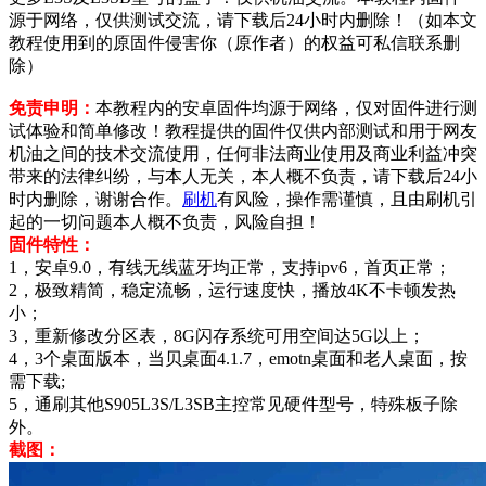
源于网络，仅供测试交流，请下载后24小时内删除！（如本文
教程使用到的原固件侵害你（原作者）的权益可私信联系删
除）
免责申明：
本教程内的安卓固件均源于网络，仅对固件进行测
试体验和简单修改！教程提供的固件仅供内部测试和用于网友
机油之间的技术交流使用，任何非法商业使用及商业利益冲突
带来的法律纠纷，与本人无关，本人概不负责，请下载后24小
时内删除，谢谢合作。
刷机
有风险，操作需谨慎，且由刷机引
起的一切问题本人概不负责，风险自担！
固件特性：
1，安卓9.0，有线无线蓝牙均正常，支持ipv6，首页正常；
2，极致精简，稳定流畅，运行速度快，播放4K不卡顿发热
小；
3，重新修改分区表，8G闪存系统可用空间达5G以上；
4，3个桌面版本，当贝桌面4.1.7，emotn桌面和老人桌面，按
需下载;
5，通刷其他S905L3S/L3SB主控常见硬件型号，特殊板子除
外。
截图：