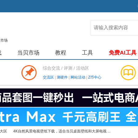
载
当贝市场
教程
工具
免费AI工具
综合交流 / 评测 / 活动区
交流区
|
测硬件
|
网站活动
|
Z币中心
大区
4K自然风景电视壁纸下载，适合当贝桌面壁纸和大屏电视 ...