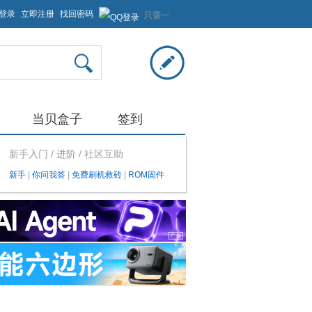
登录
立即注册
找回密码
只需一
步，快
速开始
当贝盒子
签到
新手入门 / 进阶 / 社区互助
新手
|
你问我答
|
免费刷机救砖
|
ROM固件