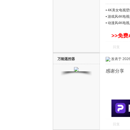
•
4K美女电视
•
游戏风4K电
•
动漫风4K电
>>免费
回复
电
万能遥控器
发表于 2026-
感谢分享
视
回复