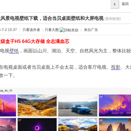
返回
列表
然风景电视壁纸下载，适合当贝桌面壁纸和大屏电视
›
[复制链接]
7-2 15:37
|
只看该作者
|
只看大图
|
来自广东
级盒子H5 64G大存储 全志满血芯
电视
壁纸
，画面以山川、湖泊、天空、自然风光为主，整体比较
在电视桌面或者当贝桌面上不会太花，适合客厅电视、
投影
、大
收一下。