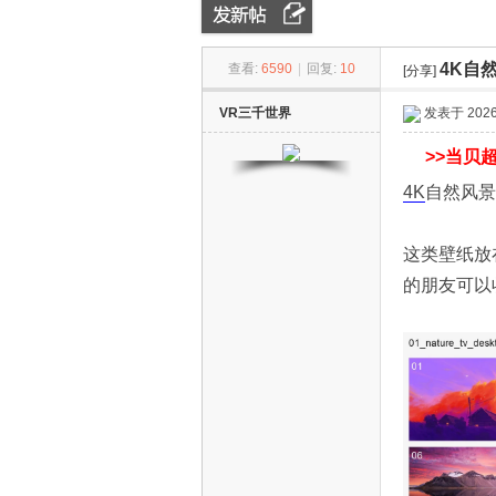
4K自
查看:
6590
|
回复:
10
ZN
»
›
[分享]
›
VR三千世界
发表于 2026-
>>
当贝超
4K
自然风景
这类壁纸放
的朋友可以
D