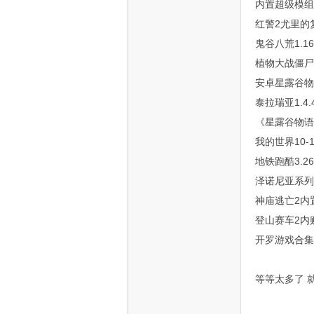
内置超级模组
S
红警2尤里的复
鬼谷八荒1.1
植物大战僵尸
安卓星露谷物
泰拉瑞亚1.4.
《星露谷物语v1
我的世界10
智
地铁跑酷3.2
泽诺尼亚系列
神庙逃亡2内
登山赛车2内
开罗游戏合集
等等太多了 
能