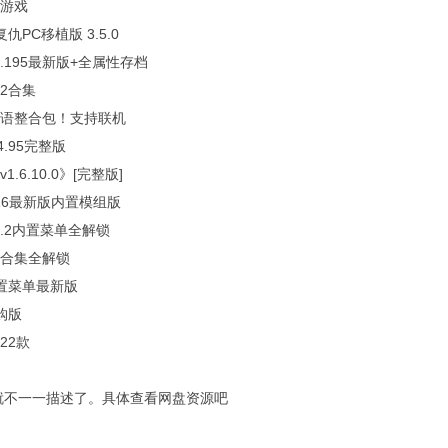
游戏
仇PC移植版 3.5.0
6.195最新版+全属性存档
2合集
语整合包！支持联机
4.95完整版
.6.10.0》[完整版]
-16最新版内置模组版
6.2内置菜单全解锁
合集全解锁
置菜单最新版
购版
22款
就不一一描述了。具体查看网盘资源吧