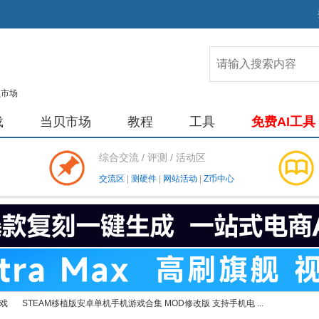
载
当贝市场
教程
工具
免费AI工具
综合交流 / 评测 / 活动区
交流区
|
测硬件
|
网站活动
|
Z币中心
戏
STEAM移植版安卓单机手机游戏合集 MOD修改版 支持手机电 ...