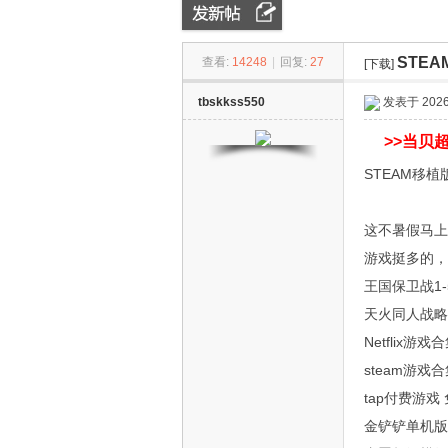
STE
查看:
14248
|
回复:
27
ZN
»
›
[下载]
›
tbskkss550
发表于 2026-
>>
当贝超
STEAM移
这不暑假马上
游戏挺多的，
D
王国保卫战1
天火同人战略
Netflix游戏
steam游戏
tap付费游
金铲铲单机版