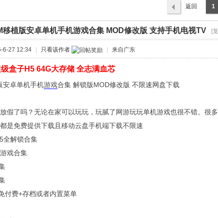
返回
1
列表
AM移植版安卓单机手机游戏合集 MOD修改版 支持手机电视TV
›
[
6-27 12:34
|
只看该作者
|
来自广东
级盒子H5 64G大存储 全志满血芯
植版安卓单机手机
游戏
合集 解锁版MOD修改版 不限速
放假了吗？无论在家可以玩玩，玩腻了网游玩玩单机游戏也很不错。很多
都是免费提供下载且移动云盘手机端下载不限速
-5全解锁合集
游戏合集
合集
合集
戏 免付费+存档或者内置菜单