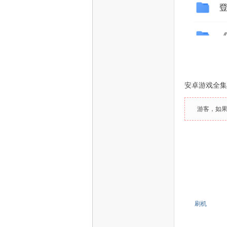
安卓游戏全集5
游客，如
刷机