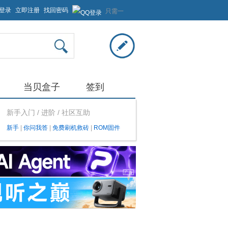
登录
立即注册
找回密码
只需一
步，快
速开始
当贝盒子
签到
新手入门 / 进阶 / 社区互助
新手
|
你问我答
|
免费刷机救砖
|
ROM固件