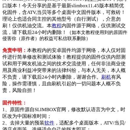
口版本！今天分享的是基于最新slimbox11.45版本精简优
化固件，含ATV,当贝等多个桌面中文固件版本，可救砖！
理论上也适合同主控的其他型号（自行测试），介意勿
刷！仅供机油交流。本
教程
内固件源于网络，仅供测试交
流，请下载后24小时内删除！（
如本文教程使用到的原固件
侵害你（原作者）的权益可私信联系删除）
免责申明：
本教程内的安卓固件均源于网络，本人仅对固
件进行简单修改和测试体验！教程提供的固件仅供内部测
试和用于网友机油之间的技术交流使用，任何非法商业使
用及商业利益冲突带来的法律纠纷，与本人无关，本人概
不负责，请下载后24小时内删除，谢谢合作。
刷机
有风
险，操作需谨慎，且由刷机引起的一切问题本人概不负
责，风险自担！
固件特性：
1、原固件源自SLIMBOX官网，修改默认语言为中文，时
区改为中国标准时间；
2、去掉大量的预装
软件
，适配多个桌面版本，ATV/当贝/
酒店桌面等，选择适合自己的版本即可；