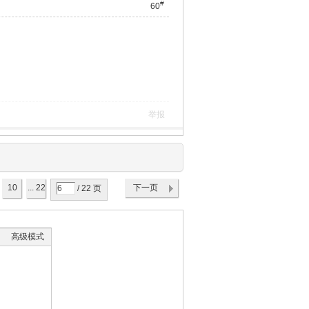
#
60
举报
10
... 22
下一页
/ 22 页
高级模式