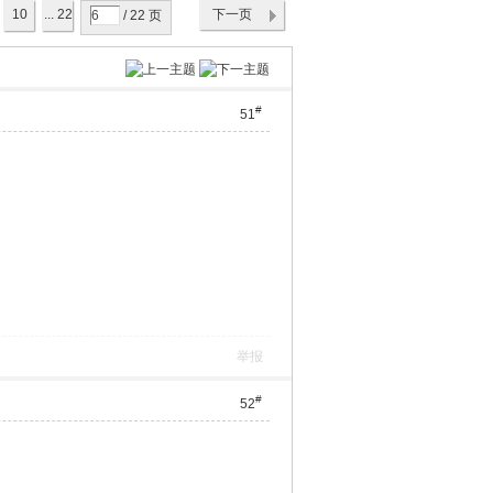
10
... 22
下一页
/ 22 页
#
51
举报
#
52