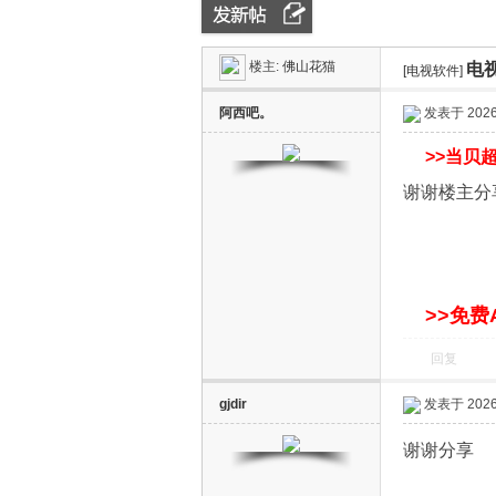
楼主:
佛山花猫
电
ZN
»
›
[电视软件]
›
阿西吧。
发表于 2026-
>>
当贝超
谢谢楼主分
D
>>免费
回复
gjdir
发表于 2026-
谢谢分享