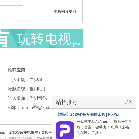
本版积分规则
推荐应用
当贝市场
|
当贝AI
哈趣影视
|
当贝助手
当贝桌面
|
当贝音乐
站长推荐
关闭
邮箱：admin
znds.com
【重磅】2026必用AI生图工具 | PixPix
一站式电商AI Agent！ 爆款一键生
成，套图一键秒出！ 电商人必备
map
|
ZNDS智能电视网
( 苏ICP备2023012627号 )
的AI设计工具！
证：苏B2-20221768 丨
苏公网安备 32011402011373号