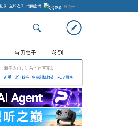
登录
立即注册
找回密码
只需一
步，快
速开始
当贝盒子
签到
新手入门 / 进阶 / 社区互助
新手
|
你问我答
|
免费刷机救砖
|
ROM固件