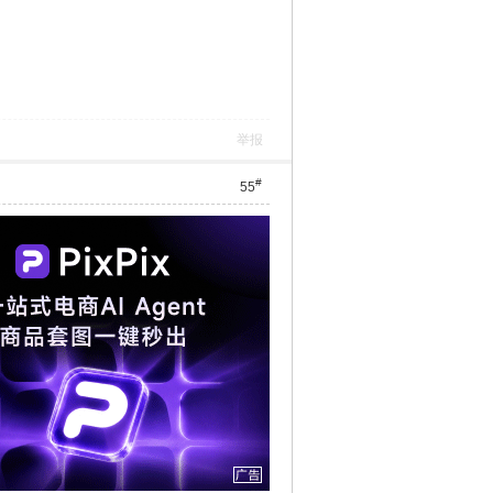
举报
#
55