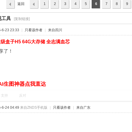
返回
1
2
3
4
5
6
7
8
9
列表
视工具
›
[复制链接]
6-23 23:33
|
只看该作者
|
来自四川
级盒子H5 64G大存储 全志满血芯
享了！
AI生图神器点我直达
支持
反对
6-24 04:49
来自ZNDS手机版
|
只看该作者
|
来自广东