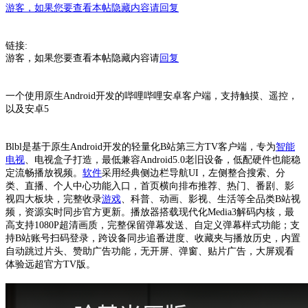
游客，如果您要查看本帖隐藏内容请
回复
链接:
游客，如果您要查看本帖隐藏内容请
回复
一个使用原生Android开发的哔哩哔哩安卓客户端，支持触摸、遥控，
以及安卓5
Blbl是基于原生Android开发的轻量化B站第三方TV客户端，专为
智能
电视
、电视盒子打造，最低兼容Android5.0老旧设备，低配硬件也能稳
定流畅播放视频。
软件
采用经典侧边栏导航UI，左侧整合搜索、分
类、直播、个人中心功能入口，首页横向排布推荐、热门、番剧、影
视四大板块，完整收录
游戏
、科普、动画、影视、生活等全品类B站视
频，资源实时同步官方更新。播放器搭载现代化Media3解码内核，最
高支持1080P超清画质，完整保留弹幕发送、自定义弹幕样式功能；支
持B站账号扫码登录，跨设备同步追番进度、收藏夹与播放历史，内置
自动跳过片头、赞助广告功能，无开屏、弹窗、贴片广告，大屏观看
体验远超官方TV版。