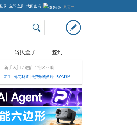
登录
立即注册
找回密码
只需一
步，快
速开始
当贝盒子
签到
新手入门 / 进阶 / 社区互助
新手
|
你问我答
|
免费刷机救砖
|
ROM固件