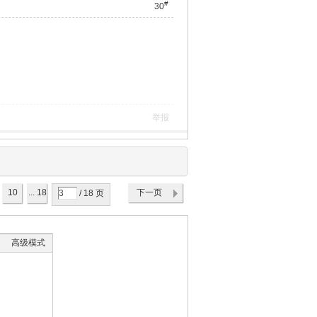
#
30
举报
10
... 18
下一页
/ 18 页
高级模式