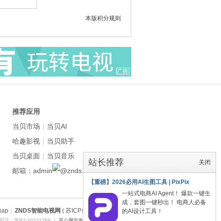
本版积分规则
推荐应用
当贝市场
|
当贝AI
哈趣影视
|
当贝助手
当贝桌面
|
当贝音乐
站长推荐
关闭
邮箱：admin
znds.com
【重磅】2026必用AI生图工具 | PixPix
一站式电商AI Agent！ 爆款一键生
成，套图一键秒出！ 电商人必备
map
|
ZNDS智能电视网
( 苏ICP备2023012627号 )
的AI设计工具！
证：苏B2-20221768 丨
苏公网安备 32011402011373号