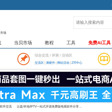
载
当贝市场
教程
工具
免费AI工具
综合交流 / 评测 / 活动区
交流区
|
测硬件
|
网站活动
|
Z币中心
软件交流
云盘/本地/IPTV一站式开源免费版电视软件分享 ...