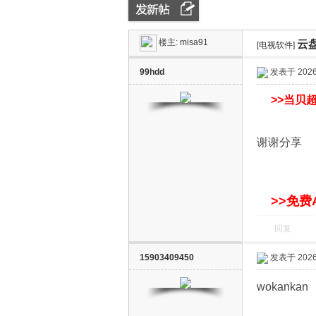
楼主:
misa91
云
ZN
»
›
[电视软件]
›
99hdd
发表于 2026-
>>
当贝超
谢谢分享
D
>>免费
回复
15903409450
发表于 2026-
wokankan