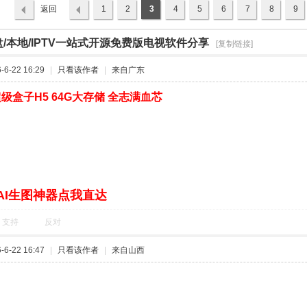
返回
1
2
3
4
5
6
7
8
9
列表
盘/本地/IPTV一站式开源免费版电视软件分享
›
[复制链接]
6-22 16:29
|
只看该作者
|
来自广东
级盒子H5 64G大存储 全志满血芯
AI生图神器点我直达
支持
反对
6-22 16:47
|
只看该作者
|
来自山西