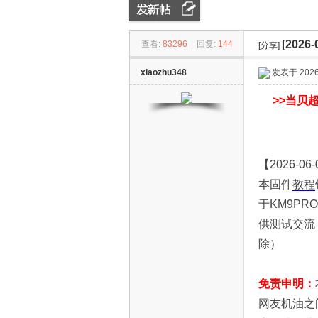
[202
查看:
83296
|
回复:
144
ZN
»
›
[分享]
›
xiaozhu348
发表于 2026-
>>
当贝超
【2026-0
本固件
教程
D
于KM9P
供测试交流
除）
免责申明：
网友机油之