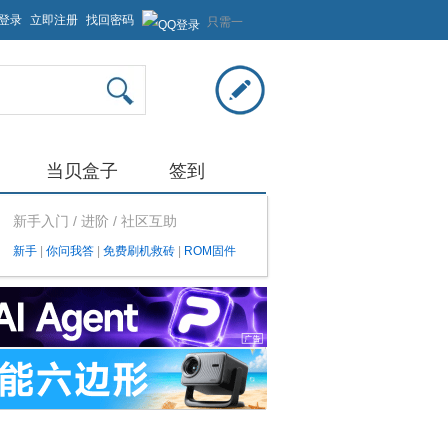
登录
立即注册
找回密码
只需一
步，快
速开始
当贝盒子
签到
新手入门 / 进阶 / 社区互助
新手
|
你问我答
|
免费刷机救砖
|
ROM固件