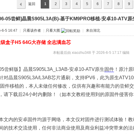
返回
1
2
3
4
5
6
7
8
9
列表
6-06-05尝鲜]晶晨S905L3A(B)-基于KM9PRO移植-安卓10-ATV
›
6-5 16:47
|
只看该作者
|
只看大图
|
来自湖北
级盒子H5 64G大存储 全志满血芯
本帖最后由 xiaozhu348 于 2026-6-5 17:17 编辑
6-05尝鲜版】晶晨S905L3A_L3AB-安卓10-ATV原生
固件
！原汁原
针对晶晨S905L3A/L3AB芯片通刷，支持IPV6，此为原生ATV
RO固件移植的，本人未做任何修改，仅供有兴趣和有能力的尝鲜
，请下载后24小时内删除！（如本文教程使用到的原固件侵害
本文内的安卓固件均源于网络，本文仅对固件进行测试体验！教
间的技术交流使用，任何非法商业使用及商业利益冲突带来的法