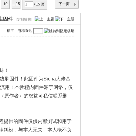
10
... 15
下一页
/ 15 页
原生固件
[复制链接]
楼主
电梯直达
味！
10线刷固件！此固件为Sicha大佬基
交流用！本教程内固件源于网络，仅
你（原作者）的权益可私信联系删
程提供的固件仅供内部测试和用于
律纠纷，与本人无关，本人概不负