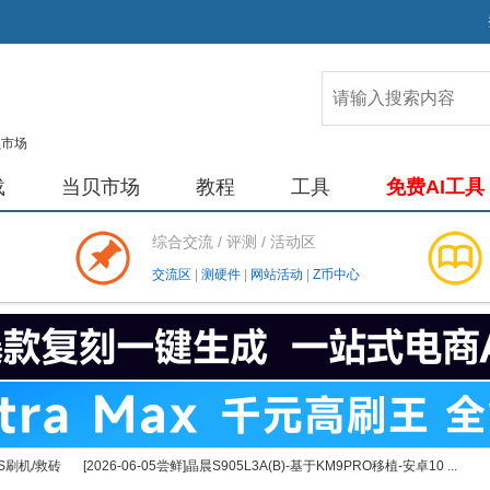
载
当贝市场
教程
工具
免费AI工具
综合交流 / 评测 / 活动区
交流区
|
测硬件
|
网站活动
|
Z币中心
S刷机/救砖
[2026-06-05尝鲜]晶晨S905L3A(B)-基于KM9PRO移植-安卓10 ...