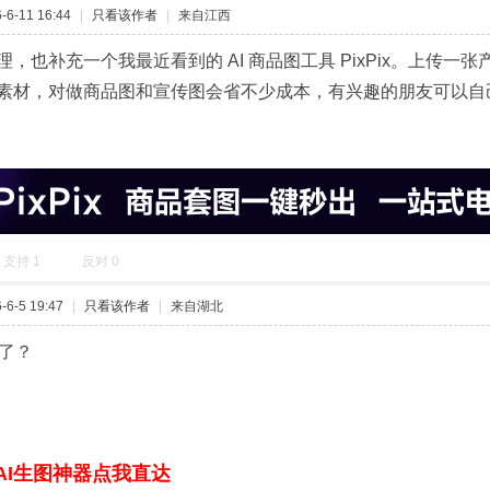
通北京数码视讯盒子刷机
佬，帮忙看看这盒子能刷机么？
收藏
5
淘帖
顶一个
AI生图神器点我直达
6-11 16:44
|
只看该作者
|
来自江西
理，也补充一个我最近看到的 AI 商品图工具 PixPix。上传
素材，对做商品图和宣传图会省不少成本，有兴趣的朋友可以自