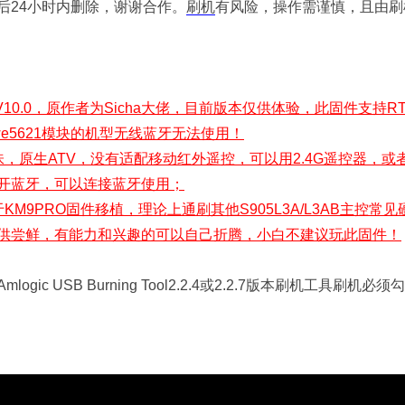
后24小时内删除，谢谢合作。
刷机
有风险，操作需谨慎，且由刷
V10.0，原作者为Sicha大佬，目前版本仅供体验，此固件支持RTL
we5621模块的机型无线蓝牙无法使用！
味，原生ATV，没有适配移动红外遥控，可以用2.4G遥控器，或者
开蓝牙，可以连接蓝牙使用；
KM9PRO固件移植，理论上通刷其他S905L3A/L3AB主控常
供尝鲜，有能力和兴趣的可以自己折腾，小白不建议玩此固件！
ogic USB Burning Tool2.2.4或2.2.7版本刷机工具刷机必须勾