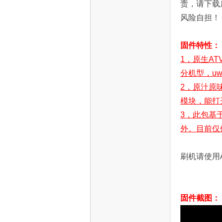
责，请下载
S
风险自担！
固件特性：
1，原生AT
分机型，u
2，原汁原
模块，能打
智
3，此包基于
外。目前仅
刷机请使用Aml
固件截图：
能