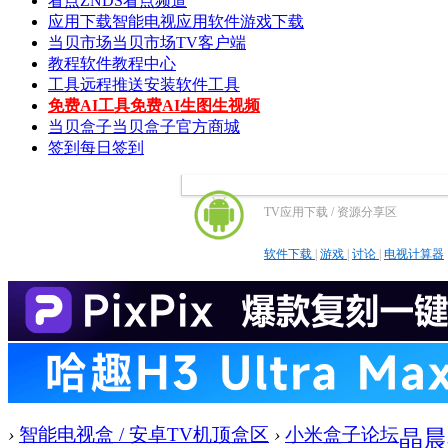
看点
ZNDS看点频道
应用下载
智能电视应用软件游戏下载
当贝市场
当贝市场TV客户端
教程
软件教程中心
工具
远程推送安装软件工具
免费AI工具
免费AI生图生视频
当贝盒子
当贝盒子官方商城
签到
每日签到
TV应用下载 / 资源分享区
软件下载
|
游戏
|
讨论
|
电视计算器
›
智能电视盒 / 安卓TV机顶盒区
›
小米盒子论坛
晶晨