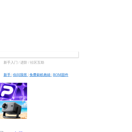
新手入门 / 进阶 / 社区互助
新手
|
你问我答
|
免费刷机救砖
|
ROM固件