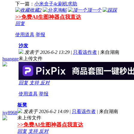
下一篇：
小米盒子4c刷机求助
收藏
2
淘帖
顶一个
踩
>>免费AI生图神器点我直达
回复
使用道具
举报
沙发
发表于 2026-6-2 13:29
|
只看该作者
|
来自湖南
未上传文件
huangge
回复
支持
反对
使用道具
举报
板凳
发表于 2026-6-2 14:09
|
只看该作者
|
来自湖南
jsy8968
未上传文件
>>免费AI生图神器点我直达
回复
支持
反对