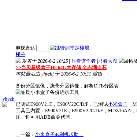
电梯直达
楼主
发表于 2026-6-2 10:25
|
只看该作者
|
只看大图
>>
当贝超级盒子H5 64G大存储 全志满血芯
本帖最后由 yhyzhj 于 2026-6-2 10:31 编辑
备份分区镜像，烧录分区镜像，解析DTB分区表
yhyzhj
已测试E900V21E，E900V22C/D/F，已测试
小米盒子
：M
工具已内置：E900V21E，E900V22C/D/F，MD
注：也可用ADB命令代替。
上一篇：
小米盒子4s刷机求助！