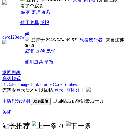
看了个寂寞
回复
支持
反对
使用道具
举报
#
9
qwe123qew
发表于 2026-7-24 09:57
|
只看该作者
|
来自江苏
6666
回复
支持
反对
使用道具
举报
返回列表
高级模式
B
Color
Image
Link
Quote
Code
Smilies
您需要登录后才可以回帖
登录
|
立即注册
本版积分规则
回帖后跳转到最后一页
发表回复
关闭
站长推荐
/1