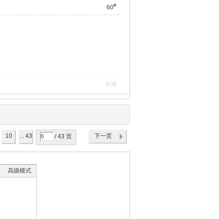
#
60
举报
10
... 43
下一页
/ 43 页
高级模式