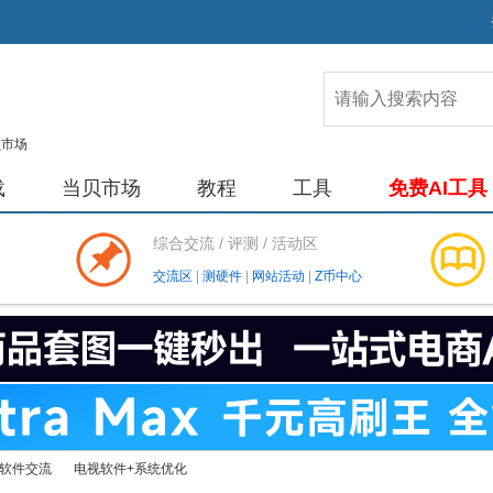
载
当贝市场
教程
工具
免费AI工具
综合交流 / 评测 / 活动区
交流区
|
测硬件
|
网站活动
|
Z币中心
软件交流
电视软件+系统优化