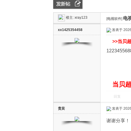
楼主:
xray123
电
ZN
»
›
[电视软件]
›
xx1425354458
发表于 2026-
>>
当贝超
122345568
D
当贝超
回复
贵宾
发表于 2026-
谢谢分享！