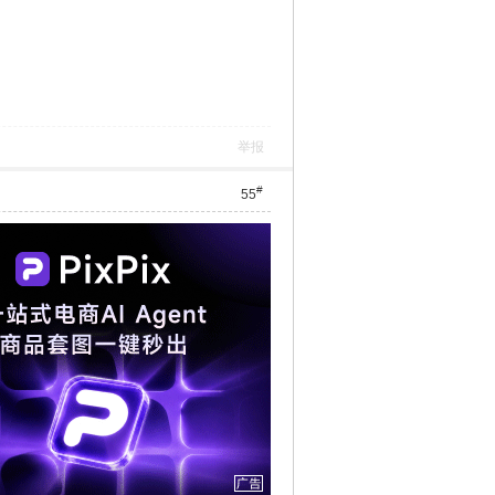
举报
#
55