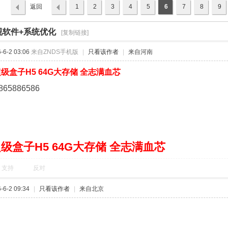
返回
1
2
3
4
5
6
7
8
9
列表
视软件+系统优化
›
[复制链接]
6-2 03:06
来自ZNDS手机版
|
只看该作者
|
来自河南
级盒子H5 64G大存储 全志满血芯
865886586
级盒子H5 64G大存储 全志满血芯
支持
反对
6-2 09:34
|
只看该作者
|
来自北京