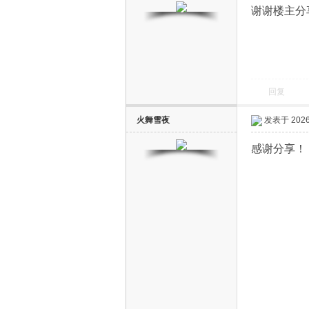
谢谢楼主分
回复
电
火舞雪夜
发表于 2026-
感谢分享！
视