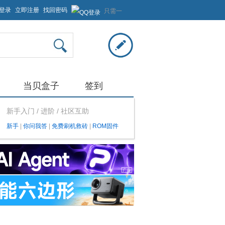
登录
立即注册
找回密码
只需一
步，快
速开始
当贝盒子
签到
新手入门 / 进阶 / 社区互助
新手
|
你问我答
|
免费刷机救砖
|
ROM固件