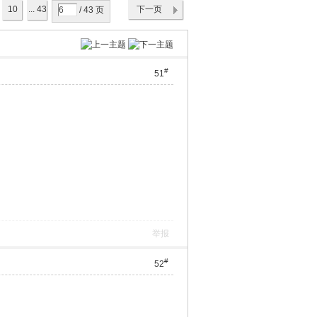
10
... 43
下一页
/ 43 页
#
51
举报
#
52