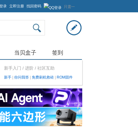
登录
立即注册
找回密码
只需一
步，快
速开始
当贝盒子
签到
新手入门 / 进阶 / 社区互助
新手
|
你问我答
|
免费刷机救砖
|
ROM固件