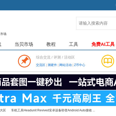
载
当贝市场
教程
工具
免费AI工具
综合交流 / 评测 / 活动区
交流区
|
测硬件
|
网站活动
|
Z币中心
大区
车机工具Headunit Revived安卓设备秒变Android Auto接收 ...