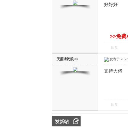
好好好
>>免费
回复
天黑请闭眼98
发表于 2026-
支持大佬
回复