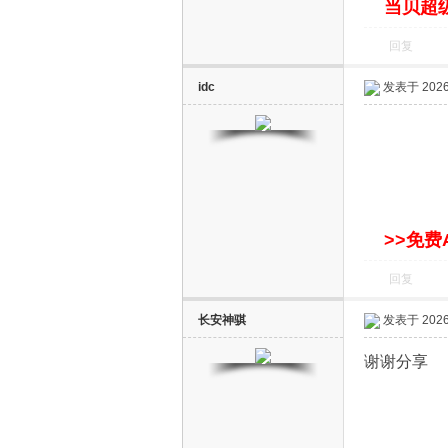
当贝超级
回复
idc
发表于 2026-
电
>>免费
回复
长安神骐
发表于 2026-
谢谢分享
视