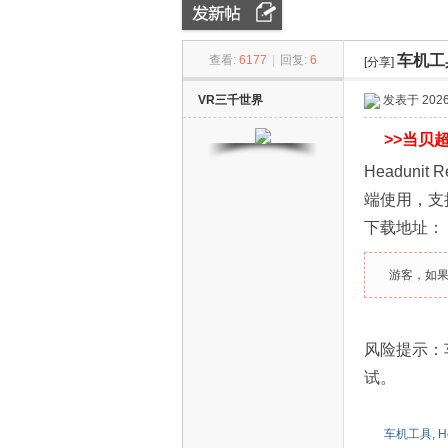
车机工具
查看:
6177
|
回复:
6
[分享]
ZN
»
›
›
VR三千世界
发表于 2026-
>>
当贝超
Headuni
端使用，支
下载地址：
D
游客，如
风险提示：
试。
车机工具
,
H