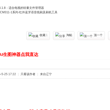
fy 4.1.8：适合电视的轻量文件管理器
CM311-1系列-红外蓝牙语音线刷及刷机工具
收藏
1
淘帖
顶一个
AI生图神器点我直达
5-25 17:22
|
只看该作者
|
来自辽宁