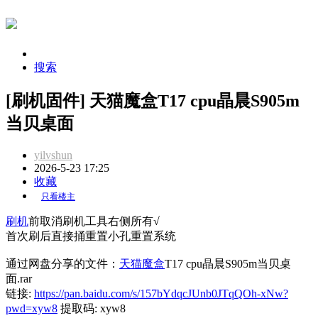
搜索
[刷机固件] 天猫魔盒T17 cpu晶晨S905m
当贝桌面
yilvshun
2026-5-23 17:25
收藏
只看楼主
刷机
前取消刷机工具右侧所有√
首次刷后直接捅重置小孔重置系统
通过网盘分享的文件：
天猫
魔盒
T17 cpu晶晨S905m当贝桌
面.rar
链接:
https://pan.baidu.com/s/157bYdqcJUnb0JTqQOh-xNw?
pwd=xyw8
提取码: xyw8