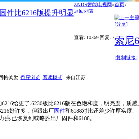
ZNDS智能电视网
»
首页
›
返回列表
版固件比6216版提升明显
[分享]
查看:
10369
|
回复:
7
索尼6
[复制链接]
|
倒序浏览
|
阅读模式
|
来自江苏
满意的6216给更了.6230版比6216版在色饱和度，明亮
216好许多，但跟出厂
固件
和6188对比还差少许厚实度。
力强.已恢复到或略胜出厂固件和6188。