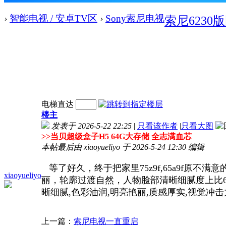
›
智能电视 / 安卓TV区
›
Sony索尼电视
索尼6230
电梯直达
楼主
发表于 2026-5-22 22:25
|
只看该作者
|
只看大图
>>
当贝超级盒子H5 64G大存储 全志满血芯
本帖最后由 xiaoyueliyo 于 2026-5-24 12:30 编辑
等了好久，终于把家里75z9f,65a9f原不
xiaoyueliyo
丽，轮廓过渡自然，人物脸部清晰细腻度上比6
晰细腻,色彩油润,明亮艳丽,质感厚实,视觉冲击
上一篇：
索尼电视一直重启