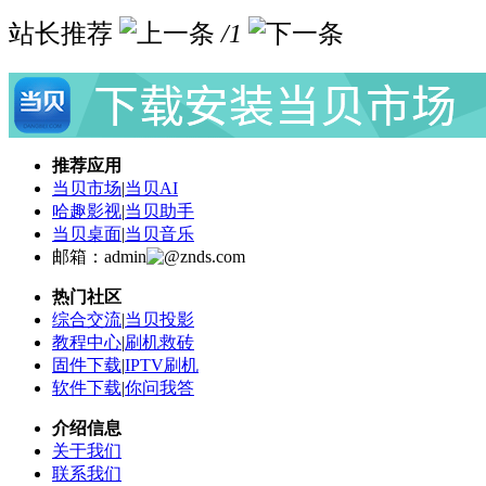
站长推荐
/1
推荐应用
当贝市场
|
当贝AI
哈趣影视
|
当贝助手
当贝桌面
|
当贝音乐
邮箱：admin
znds.com
热门社区
综合交流
|
当贝投影
教程中心
|
刷机救砖
固件下载
|
IPTV刷机
软件下载
|
你问我答
介绍信息
关于我们
联系我们