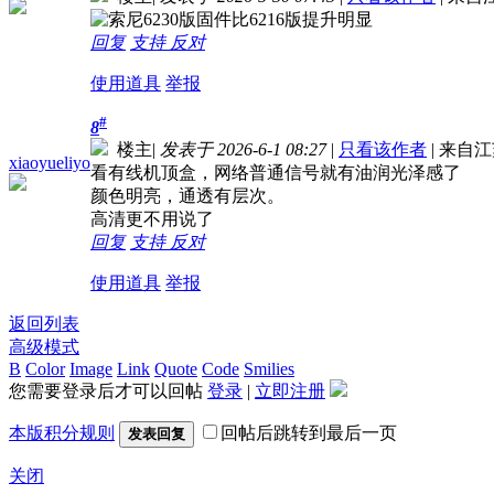
回复
支持
反对
使用道具
举报
#
8
楼主
|
发表于 2026-6-1 08:27
|
只看该作者
|
来自江
xiaoyueliyo
看有线机顶盒，网络普通信号就有油润光泽感了
颜色明亮，通透有层次。
高清更不用说了
回复
支持
反对
使用道具
举报
返回列表
高级模式
B
Color
Image
Link
Quote
Code
Smilies
您需要登录后才可以回帖
登录
|
立即注册
本版积分规则
回帖后跳转到最后一页
发表回复
关闭