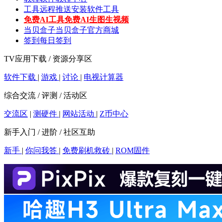
工具
远程推送安装软件工具
免费AI工具
免费AI生图生视频
当贝盒子
当贝盒子官方商城
签到
每日签到
TV应用下载 / 资源分享区
软件下载
|
游戏
|
讨论
|
电视计算器
综合交流 / 评测 / 活动区
交流区
|
测硬件
|
网站活动
|
Z币中心
新手入门 / 进阶 / 社区互助
新手
|
你问我答
|
免费刷机救砖
|
ROM固件