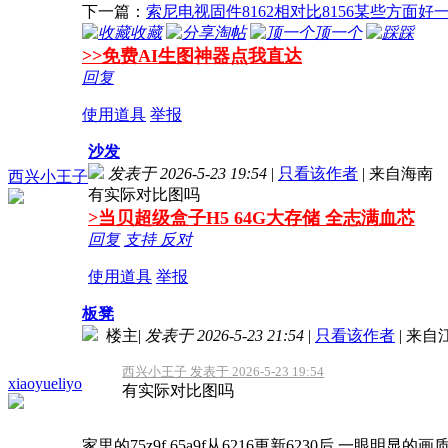
下一篇：
索尼电视固件8162相对比8156某些方面好
收藏
淘帖
顶一个
踩
>>免费AI生图神器点我直达
回复
使用道具
举报
沙发
发表于 2026-5-23 19:54
|
只看该作者
|
来自海南
西兴小王子
有实际对比图吗
>当贝超级盒子H5 64G大存储 全志满血芯
回复
支持
反对
使用道具
举报
板凳
楼主
|
发表于 2026-5-23 21:54
|
只看该作者
|
来自
西兴小王子 发表于 2026-5-23 19:54
xiaoyueliyo
有实际对比图吗
家里的75z9f,65a9f从6216更新6230后,一眼明显的