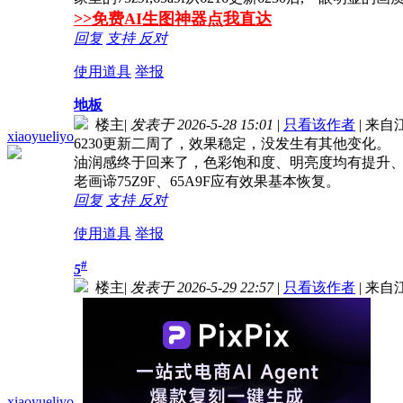
>>免费AI生图神器点我直达
回复
支持
反对
使用道具
举报
地板
楼主
|
发表于 2026-5-28 15:01
|
只看该作者
|
来自
xiaoyueliyo
6230更新二周了，效果稳定，没发生有其他变化。
油润感终于回来了，色彩饱和度、明亮度均有提升
老画谛75Z9F、65A9F应有效果基本恢复。
回复
支持
反对
使用道具
举报
#
5
楼主
|
发表于 2026-5-29 22:57
|
只看该作者
|
来自
xiaoyueliyo