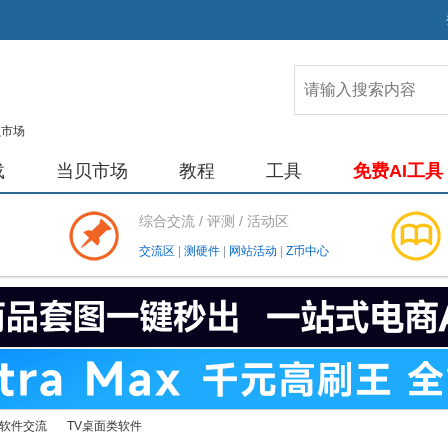
载
当贝市场
教程
工具
免费AI工具
综合交流 / 评测 / 活动区
交流区
|
测硬件
|
网站活动
|
Z币中心
软件交流
TV桌面类软件