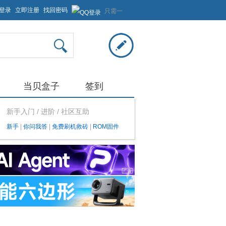
登录
立即注册
找回密码
只需一
步，快
速开始
当贝盒子
签到
新手入门 / 进阶 / 社区互助
新手
|
你问我答
|
免费刷机救砖
|
ROM固件