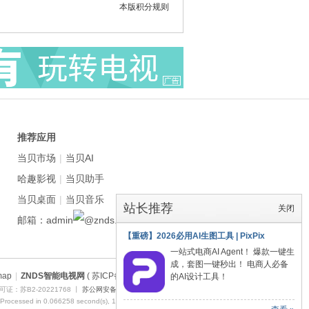
本版积分规则
推荐应用
当贝市场
|
当贝AI
哈趣影视
|
当贝助手
当贝桌面
|
当贝音乐
站长推荐
关闭
邮箱：admin
znds.com
【重磅】2026必用AI生图工具 | PixPix
一站式电商AI Agent！ 爆款一键生
成，套图一键秒出！ 电商人必备
map
|
ZNDS智能电视网
( 苏ICP备2023012627号 )
的AI设计工具！
证：苏B2-20221768 丨
苏公网安备 32011402011373号
 Processed in 0.066258 second(s), 10 queries , Redis On.