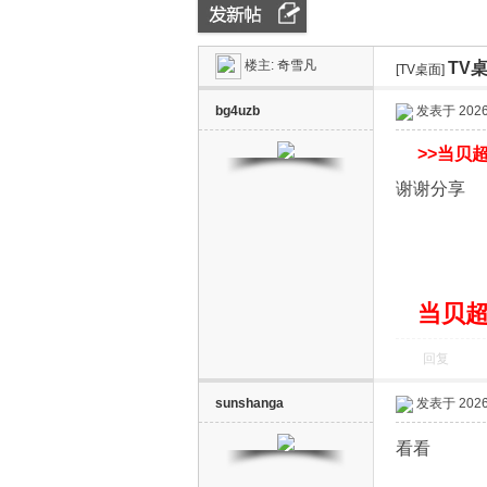
楼主:
奇雪凡
TV
ZN
»
›
[TV桌面]
›
bg4uzb
发表于 2026-
>>
当贝超
谢谢分享
D
当贝超
回复
sunshanga
发表于 2026-
看看