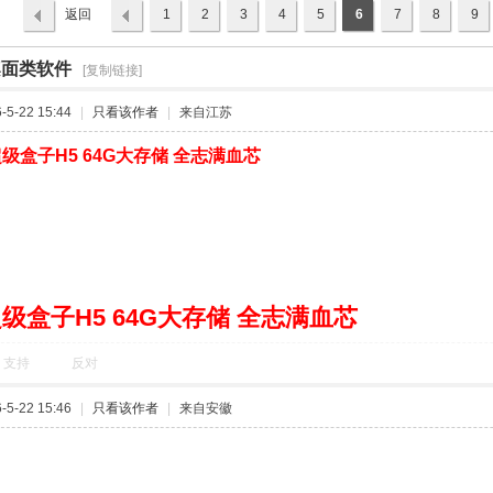
返回
1
2
3
4
5
6
7
8
9
列表
桌面类软件
›
[复制链接]
5-22 15:44
|
只看该作者
|
来自江苏
级盒子H5 64G大存储 全志满血芯
级盒子H5 64G大存储 全志满血芯
支持
反对
5-22 15:46
|
只看该作者
|
来自安徽