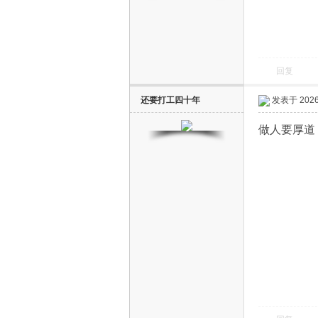
回复
还要打工四十年
发表于 2026-
电
做人要厚道
视