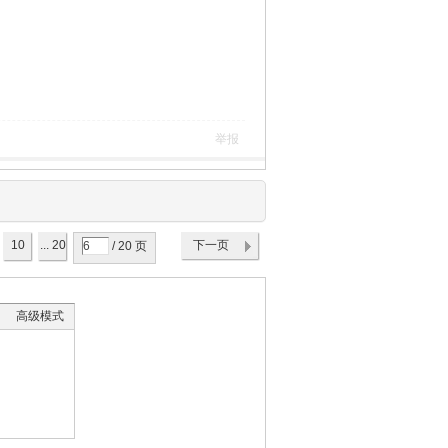
举报
10
... 20
下一页
/ 20 页
高级模式