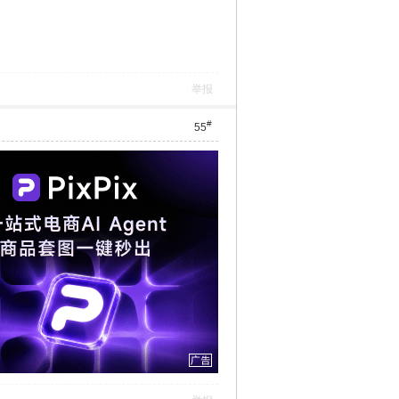
举报
#
55