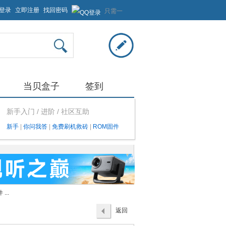
登录
立即注册
找回密码
只需一
步，快
速开始
当贝盒子
签到
新手入门 / 进阶 / 社区互助
新手
|
你问我答
|
免费刷机救砖
|
ROM固件
...
返回
列表