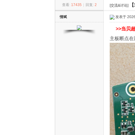
【
查看:
17435
|
回复:
2
[交流&讨论]
ZN
»
›
›
情斌
发表于 2026-
>>
当贝超
主板断点在
D
S