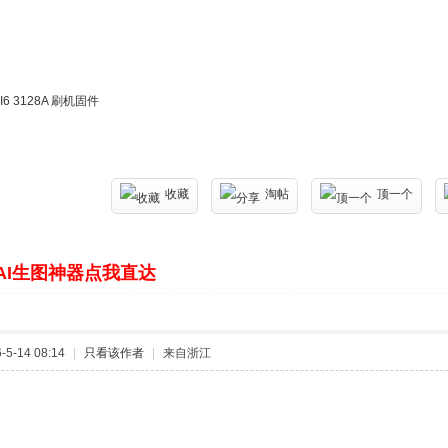
6 3128A 刷机固件
收藏
淘帖
顶一个
AI生图神器点我直达
5-14 08:14
|
只看该作者
|
来自浙江