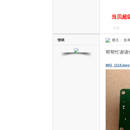
当贝超级
网
回复
情斌
楼主
|
发表于
帮帮忙谢谢
IMG_1118.jpeg