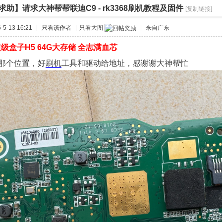
求助】请求大神帮帮联迪C9 - rk3368刷机教程及固件
[复制链接]
›
›
5-13 16:21
|
只看该作者
|
只看大图
|
来自广东
级盒子H5 64G大存储 全志满血芯
那个位置，好
刷机
工具和驱动给地址，感谢谢大神帮忙