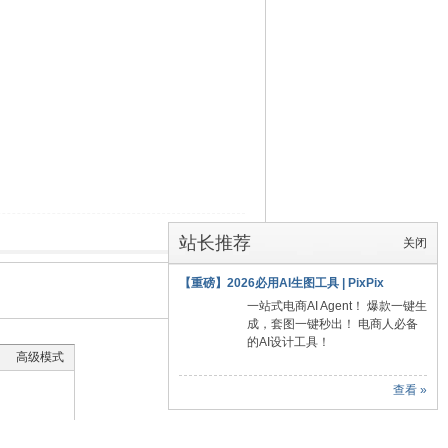
举报
站长推荐
关闭
【重磅】2026必用AI生图工具 | PixPix
返回
一站式电商AI Agent！ 爆款一键生
列表
成，套图一键秒出！ 电商人必备
的AI设计工具！
高级模式
查看 »