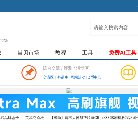
载
当贝市场
教程
工具
免费AI工具
综合交流 / 评测 / 活动区
交流区
|
测硬件
|
网站活动
|
Z币中心
其它品牌盒子
英菲克论坛
【求助】请求大神帮帮联迪C9 - rk3368刷机教程及固件 