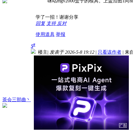
咪咕mgv2000盒子的模具。上盖沿图1向
学了一招！谢谢分享
回复
支持
反对
使用道具
举报
#
5
楼主
|
发表于 2026-5-8 19:12
|
只看该作者
|
来
茶会三部曲丶