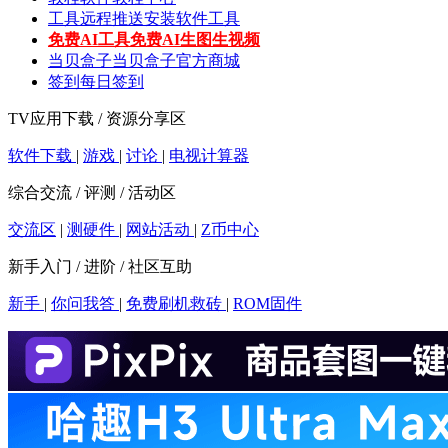
工具
远程推送安装软件工具
免费AI工具
免费AI生图生视频
当贝盒子
当贝盒子官方商城
签到
每日签到
TV应用下载 / 资源分享区
软件下载
|
游戏
|
讨论
|
电视计算器
综合交流 / 评测 / 活动区
交流区
|
测硬件
|
网站活动
|
Z币中心
新手入门 / 进阶 / 社区互助
新手
|
你问我答
|
免费刷机救砖
|
ROM固件