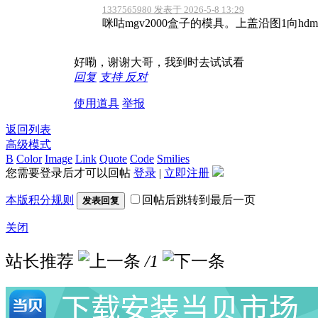
1337565980 发表于 2026-5-8 13:29
咪咕mgv2000盒子的模具。上盖沿图1向hd
好嘞，谢谢大哥，我到时去试试看
回复
支持
反对
使用道具
举报
返回列表
高级模式
B
Color
Image
Link
Quote
Code
Smilies
您需要登录后才可以回帖
登录
|
立即注册
本版积分规则
回帖后跳转到最后一页
发表回复
关闭
站长推荐
/1