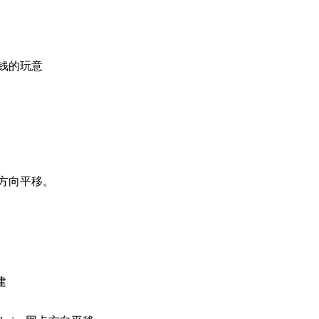
钱的玩意
卡方向平移。
建