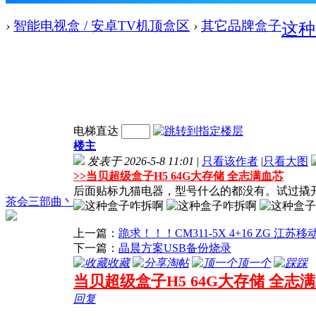
›
智能电视盒 / 安卓TV机顶盒区
›
其它品牌盒子
这种
电梯直达
楼主
发表于 2026-5-8 11:01
|
只看该作者
|
只看大图
>>
当贝超级盒子H5 64G大存储 全志满血芯
后面贴标九猫电器，型号什么的都没有。试过撬
茶会三部曲丶
上一篇：
跪求！！！CM311-5X 4+16 ZG 江苏移
下一篇：
晶晨方案USB备份烧录
收藏
淘帖
顶一个
踩
当贝超级盒子H5 64G大存储 全志
回复