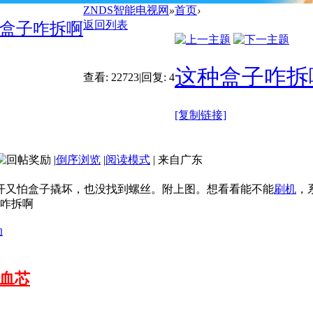
ZNDS智能电视网
»
首页
›
返回列表
盒子咋拆啊
这种盒子咋拆
查看:
22723
|
回复:
4
[复制链接]
|
倒序浏览
|
阅读模式
|
来自广东
开又怕盒子撬坏，也没找到螺丝。附上图。想看看能不能
刷机
，
动
满血芯