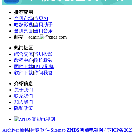
推荐应用
当贝市场
|
当贝AI
哈趣影视
|
当贝助手
当贝桌面
|
当贝音乐
邮箱：admin
znds.com
热门社区
综合交流
|
当贝投影
教程中心
|
刷机救砖
固件下载
|
IPTV刷机
软件下载
|
你问我答
介绍信息
关于我们
联系我们
加入我们
隐私政策
Archiver
|
新帖
|
标签
|
软件
|
Sitemap
|
ZNDS智能电视网
( 苏ICP备202