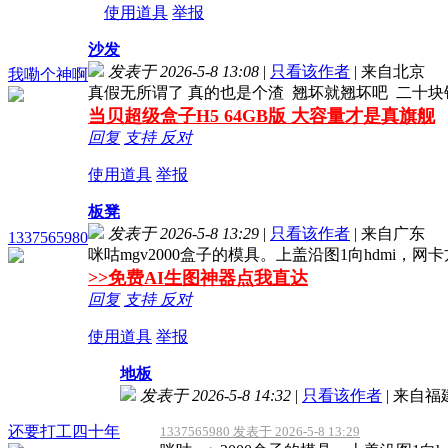
使用道具
举报
沙发
发表于 2026-5-8 13:08
|
只看该作者
|
来自北京
我嘞个神啊
真假无所谓了 真的也是个渣 翘坏就翘坏吧 二十块
当贝超级盒子H5 64GB版 大容量才是真旗舰
回复
支持
反对
使用道具
举报
板凳
发表于 2026-5-8 13:29
|
只看该作者
|
来自广东
1337565980
咪咕mgv2000盒子的模具。上盖沿图1向hdmi，网
>>免费AI生图神器点我直达
回复
支持
反对
使用道具
举报
地板
发表于 2026-5-8 14:32
|
只看该作者
|
来自福
还要打工四十年
1337565980 发表于 2026-5-8 13:29