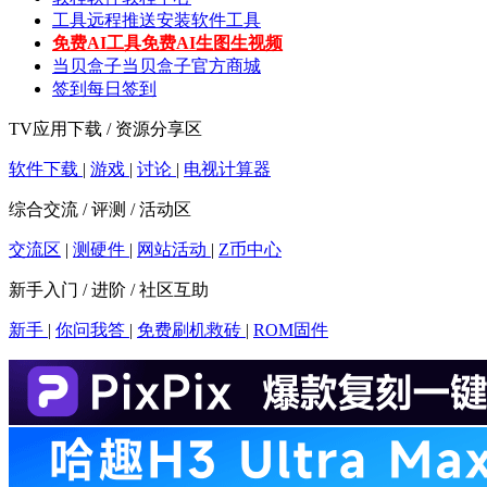
工具
远程推送安装软件工具
免费AI工具
免费AI生图生视频
当贝盒子
当贝盒子官方商城
签到
每日签到
TV应用下载 / 资源分享区
软件下载
|
游戏
|
讨论
|
电视计算器
综合交流 / 评测 / 活动区
交流区
|
测硬件
|
网站活动
|
Z币中心
新手入门 / 进阶 / 社区互助
新手
|
你问我答
|
免费刷机救砖
|
ROM固件