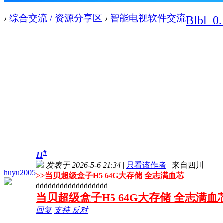
›
综合交流 / 资源分享区
›
智能电视软件交流
Blbl_
#
11
发表于 2026-5-6 21:34
|
只看该作者
|
来自四川
huyu2005
>>
当贝超级盒子H5 64G大存储 全志满血芯
dddddddddddddddddd
当贝超级盒子H5 64G大存储 全志满血
回复
支持
反对