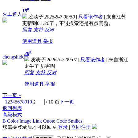
#
19
火工道人
发表于 2026-5-7 08:50
|
只看该作者
|
来自江苏
更新到0.1.26了，不过搜索还是有点问题。
回复
支持
反对
使用道具
举报
#
20
chengshide
发表于 2026-5-7 09:07
|
只看该作者
|
来自浙江
太牛了 厉害啊
回复
支持
反对
使用道具
举报
下一页 »
1
2
3
4
5
6
7
8
9
10
/ 10 页
下一页
返回列表
高级模式
B
Color
Image
Link
Quote
Code
Smilies
您需要登录后才可以回帖
登录
|
立即注册