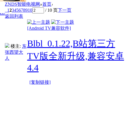
ZNDS智能电视网
»
首页
›
1
2
3
4
5
6
7
8
9
10
/ 10 页
下一页
..
返回列表
[Android TV兼容软件]
Blbl_0.1.22,B站第三方
楼主:
东
张西望大
TV版全新升级,兼容安卓
人
4.4
[复制链接]