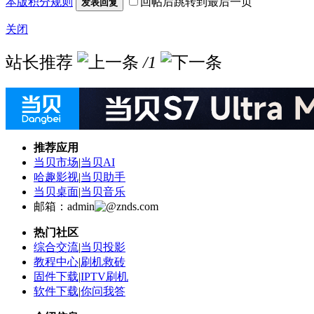
本版积分规则
回帖后跳转到最后一页
发表回复
关闭
站长推荐
/1
推荐应用
当贝市场
|
当贝AI
哈趣影视
|
当贝助手
当贝桌面
|
当贝音乐
邮箱：admin
znds.com
热门社区
综合交流
|
当贝投影
教程中心
|
刷机救砖
固件下载
|
IPTV刷机
软件下载
|
你问我答