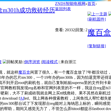
ZNDS智能电视网
»
首页
›
返回列表
m301h成功救砖经历
[刷机固件]
查看:
20332
|
回复:
2
魔百盒
[复制链接]
者
|
倒序浏览
|
阅读模式
|
来自浙江
视，就这样
魔百盒
闲置了很久，有一个魔百盒放了7年都没动过，
3年办的芯片mv300，一个19年办的mv300h，因为怕退宽带还
不到开启root的刷机包，就自己复制粘贴supersu里的文件到
官网教程我发现reg名称和官网列表里的不一样，我这台reg是hi37
刷，大不了刷成砖我就去网上买ttl线救砖。果不其然在刷机过
nload f
AI
led。我上网各种搜索教程，上闲鱼找人帮忙都
我的mv300那台试了下发现那台reg能对上海纳思上标的，瞬间
助，期间又感觉无力了，不管怎么弄hitool都提示fastboot dow