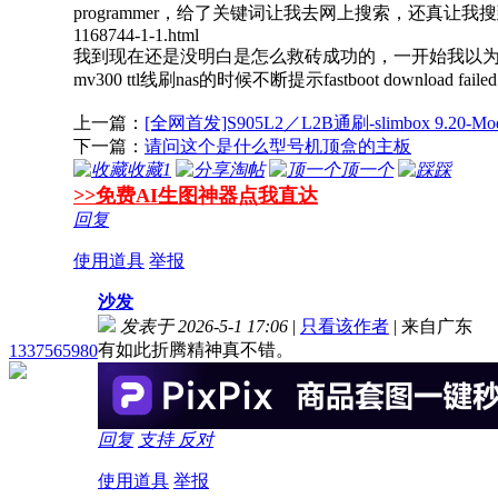
programmer，给了关键词让我去网上搜索，还真让我搜
1168744-1-1.html
我到现在还是没明白是怎么救砖成功的，一开始我以为是
mv300 ttl线刷nas的时候不断提示fastboot downlo
上一篇：
[全网首发]S905L2／L2B通刷-slimbox 9.20-M
下一篇：
请问这个是什么型号机顶盒的主板
收藏
1
淘帖
顶一个
踩
>>免费AI生图神器点我直达
回复
使用道具
举报
沙发
发表于 2026-5-1 17:06
|
只看该作者
|
来自广东
有如此折腾精神真不错。
1337565980
回复
支持
反对
使用道具
举报