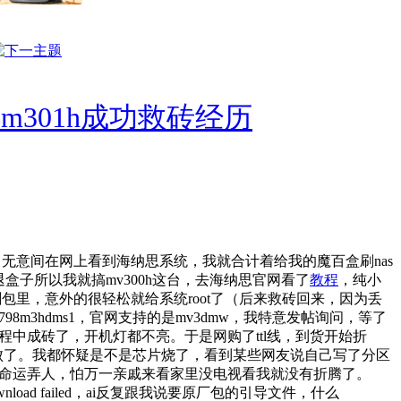
m301h成功救砖经历
无意间在网上看到海纳思系统，我就合计着给我的魔百盒刷nas
得退盒子所以我就搞mv300h这台，去海纳思官网看了
教程
，纯小
卡刷包里，意外的很轻松就给系统root了（后来救砖回来，因为丢
98m3hdms1，官网支持的是mv3dmw，我特意发帖询问，等了
程中成砖了，开机灯都不亮。于是网购了ttl线，到货开始折
失败了。我都怀疑是不是芯片烧了，看到某些网友说自己写了分区
感觉命运弄人，怕万一亲戚来看家里没电视看我就没有折腾了。
nload failed，ai反复跟我说要原厂包的引导文件，什么