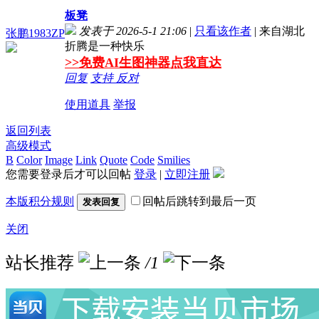
板凳
发表于 2026-5-1 21:06
|
只看该作者
|
来自湖北
张鹏1983ZP
折腾是一种快乐
>>免费AI生图神器点我直达
回复
支持
反对
使用道具
举报
返回列表
高级模式
B
Color
Image
Link
Quote
Code
Smilies
您需要登录后才可以回帖
登录
|
立即注册
本版积分规则
回帖后跳转到最后一页
发表回复
关闭
站长推荐
/1