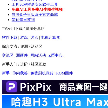
工具
远程推送安装软件工具
免费AI工具
免费AI生图生视频
当贝盒子
当贝盒子官方商城
签到
每日签到
TV应用下载 / 资源分享区
软件下载
|
游戏
|
讨论
|
电视计算器
综合交流 / 评测 / 活动区
交流区
|
测硬件
|
网站活动
|
Z币中心
新手入门 / 进阶 / 社区互助
新手
|
你问我答
|
免费刷机救砖
|
ROM固件