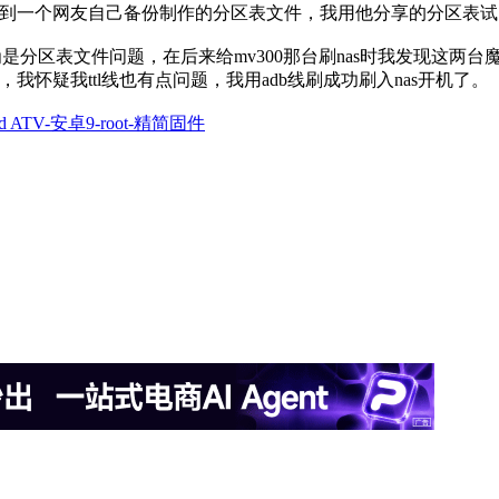
到一个网友自己备份制作的分区表文件，我用他分享的分区表试了下，成功点亮
分区表文件问题，在后来给mv300那台刷nas时我发现这两
ad failed，我怀疑我ttl线也有点问题，我用adb线刷成功刷入nas开机了。
od ATV-安卓9-root-精简固件