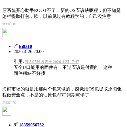
原系统开心助手ROOT不了，新的OS应该缺驱程，但不知是
怎样提取打包，唉，以前见过有教程学的，自己没注意
来自广东
#
7
kj8310
2026-4-26 20:00
引用:
猎人0786 发表于 2026-4-25 17:47
五个U口能用的固件有，不过应该是付费的，这种
固件稀缺不好找
海鲜市场的就是用那两个包来做的，感觉用OS包提取原包驱
程做安全点，不是的话原包ABD到期就惨了
来自广东
#
8
18359056752